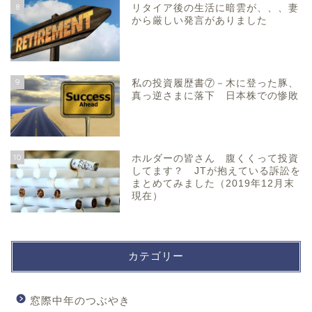
8
リタイア後の生活に暗雲が、、、妻
から厳しい発言がありました
9
私の投資履歴書⑦－木に登った豚、
真っ逆さまに落下 日本株での惨敗
10
ホルダーの皆さん 腹くくって投資
してます？ JTが抱えている訴訟を
まとめてみました（2019年12月末
現在）
カテゴリー
窓際中年のつぶやき