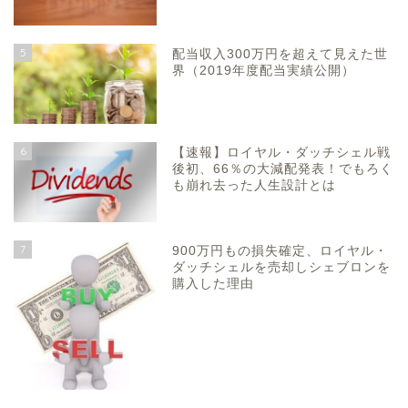
5
配当収入300万円を超えて見えた世
界（2019年度配当実績公開）
6
【速報】ロイヤル・ダッチシェル戦
後初、66％の大減配発表！でもろく
も崩れ去った人生設計とは
7
900万円もの損失確定、ロイヤル・
ダッチシェルを売却しシェブロンを
購入した理由