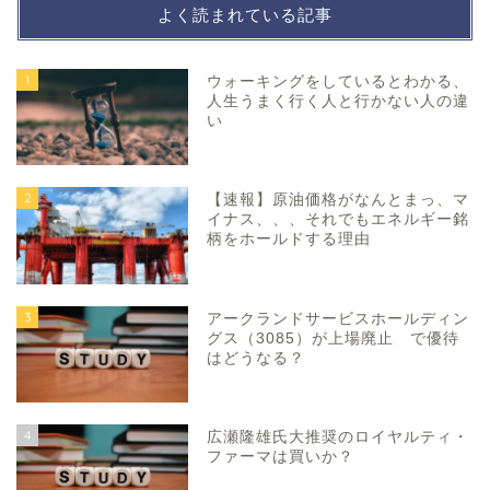
よく読まれている記事
1
ウォーキングをしているとわかる、
人生うまく行く人と行かない人の違
い
2
【速報】原油価格がなんとまっ、マ
イナス、、、それでもエネルギー銘
柄をホールドする理由
3
アークランドサービスホールディン
グス（3085）が上場廃止 で優待
はどうなる？
4
広瀬隆雄氏大推奨のロイヤルティ・
ファーマは買いか？