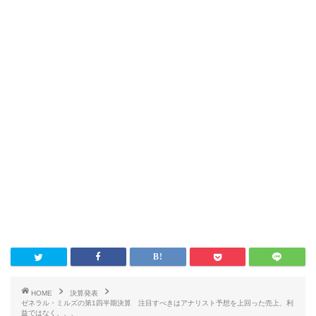
HOME
決算発表
ゼネラル・ミルズの第1四半期決算 注目すべきはアナリスト予想を上回った売上、利
益ではなく、、、