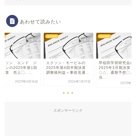
あわせて読みたい
発表
決算発表
決算発表
ョンソン エンド ジ
エクソン・モービルの
早稲田学習研究会の
ンソンの2025年第1四
2025年第4四半期決算
2025年3月期決算 
決算 売上〇、...
調整後利益＜事前見通...
〇△、通期予想〇、
当...
2025年4月16日
2026年1月31日
2025年5
スポンサーリンク