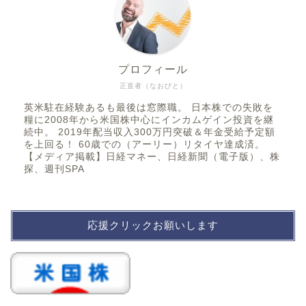
プロフィール
正直者（なおびと）
英米駐在経験あるも最後は窓際職。 日本株での失敗を
糧に2008年から米国株中心にインカムゲイン投資を継
続中。 2019年配当収入300万円突破＆年金受給予定額
を上回る！ 60歳での（アーリー）リタイヤ達成済。
【メディア掲載】日経マネー、日経新聞（電子版）、株
探、週刊SPA
応援クリックお願いします