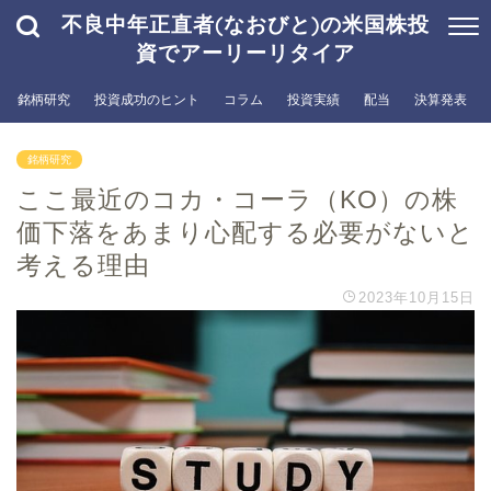
不良中年正直者(なおびと)の米国株投
資でアーリーリタイア
銘柄研究
投資成功のヒント
コラム
投資実績
配当
決算発表
銘柄研究
ここ最近のコカ・コーラ（KO）の株
価下落をあまり心配する必要がないと
考える理由
2023年10月15日