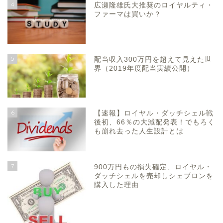
4
広瀬隆雄氏大推奨のロイヤルティ・
ファーマは買いか？
5
配当収入300万円を超えて見えた世
界（2019年度配当実績公開）
6
【速報】ロイヤル・ダッチシェル戦
後初、66％の大減配発表！でもろく
も崩れ去った人生設計とは
7
900万円もの損失確定、ロイヤル・
ダッチシェルを売却しシェブロンを
購入した理由