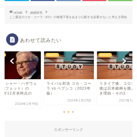
HOME
銘柄研究
ここ最近のコカ・コーラ（KO）の株価下落をあまり心配する必要がないと考える理由
あわせて読みたい
研究
銘柄研究
銘柄研究
ークシャー・ハザウェ
ライバル対決 コカ・コー
リタイア後、コロナ
（バフェット）の
ラ vs ペプシコ（2023年
後は日本銘柄を購入
25年12月末時点の
版）
き理由－その2
.
2024年2月29日
2021年12
2026年2月19日
スポンサーリンク