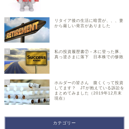
8
リタイア後の生活に暗雲が、、、妻
から厳しい発言がありました
9
私の投資履歴書⑦－木に登った豚、
真っ逆さまに落下 日本株での惨敗
10
ホルダーの皆さん 腹くくって投資
してます？ JTが抱えている訴訟を
まとめてみました（2019年12月末
現在）
カテゴリー