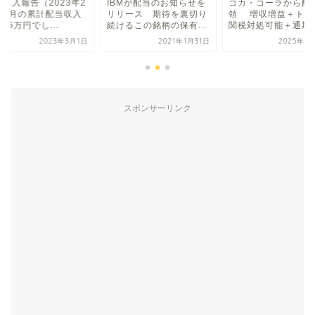
当収入報告（2023年2
IBMが配当のお知らせを
コカ・コーラから配
）2月の累計配当収入
リリース 期待を裏切り
領 増収増益＋トラ
0.6万円でし...
続けるこの銘柄の保有...
関税対処可能＋通期見.
2023年3月1日
2021年1月31日
2025年1
スポンサーリンク