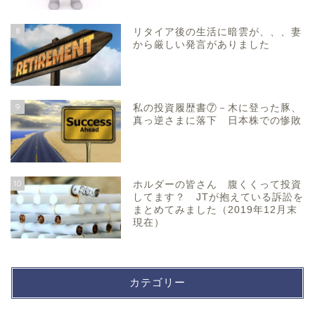
8
リタイア後の生活に暗雲が、、、妻
から厳しい発言がありました
9
私の投資履歴書⑦－木に登った豚、
真っ逆さまに落下 日本株での惨敗
10
ホルダーの皆さん 腹くくって投資
してます？ JTが抱えている訴訟を
まとめてみました（2019年12月末
現在）
カテゴリー