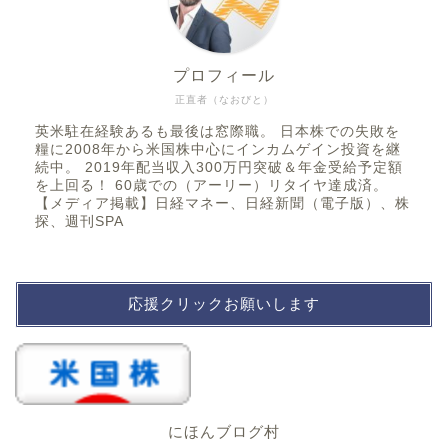
プロフィール
正直者（なおびと）
英米駐在経験あるも最後は窓際職。 日本株での失敗を
糧に2008年から米国株中心にインカムゲイン投資を継
続中。 2019年配当収入300万円突破＆年金受給予定額
を上回る！ 60歳での（アーリー）リタイヤ達成済。
【メディア掲載】日経マネー、日経新聞（電子版）、株
探、週刊SPA
応援クリックお願いします
にほんブログ村