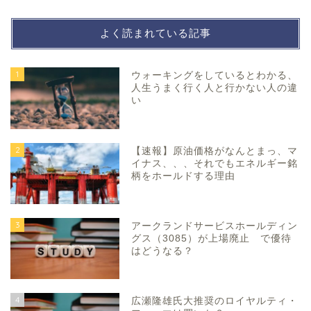
よく読まれている記事
1
ウォーキングをしているとわかる、
人生うまく行く人と行かない人の違
い
2
【速報】原油価格がなんとまっ、マ
イナス、、、それでもエネルギー銘
柄をホールドする理由
3
アークランドサービスホールディン
グス（3085）が上場廃止 で優待
はどうなる？
4
広瀬隆雄氏大推奨のロイヤルティ・