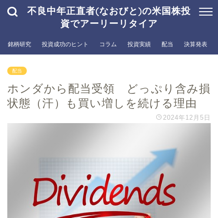
不良中年正直者(なおびと)の米国株投
資でアーリーリタイア
銘柄研究
投資成功のヒント
コラム
投資実績
配当
決算発表
配当
ホンダから配当受領 どっぷり含み損
状態（汗）も買い増しを続ける理由
2024年12月5日