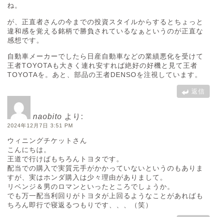
ね。
が、正直者さんの今までの投資スタイルからするとちょっと
違和感を覚える銘柄で勝負されているなぁというのが正直な
感想です。
自動車メーカーでしたら日産自動車などの業績悪化を受けて
王者TOYOTAも大きく連れ安すれば絶好の好機と見て王者
TOYOTAを。あと、部品の王者DENSOを注視しています。
返信
naobito
より:
2024年12月7日 3:51 PM
ウィニングチケットさん
こんにちは。
王道で行けばもちろんトヨタです。
配当での購入で実質元手がかかっていないというのもありま
すが、実はホンダ購入は少々理由がありまして。
リベンジ＆男のロマンといったところでしょうか。
でも万一配当利回りがトヨタが上回るようなことがあればも
ちろん即行で寝返るつもりです、、、（笑）