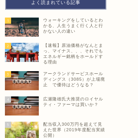
よく読まれている記事
ウォーキングをしているとわ
1
かる、人生うまく行く人と行
かない人の違い
【速報】原油価格がなんとま
2
っ、マイナス、、、それでも
エネルギー銘柄をホールドす
る理由
アークランドサービスホール
3
ディングス（3085）が上場廃
止 で優待はどうなる？
広瀬隆雄氏大推奨のロイヤル
4
ティ・ファーマは買いか？
配当収入300万円を超えて見
5
えた世界（2019年度配当実績
公開）