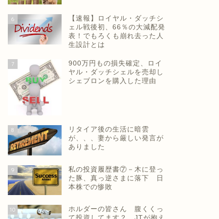
【速報】ロイヤル・ダッチシ
6
ェル戦後初、66％の大減配発
表！でもろくも崩れ去った人
生設計とは
900万円もの損失確定、ロイ
7
ヤル・ダッチシェルを売却し
シェブロンを購入した理由
リタイア後の生活に暗雲
8
が、、、妻から厳しい発言が
ありました
私の投資履歴書⑦－木に登っ
9
た豚、真っ逆さまに落下 日
本株での惨敗
ホルダーの皆さん 腹くくっ
10
て投資してます？ JTが抱え