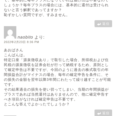
しょうか？毎年プラスの場合には、基本的に還付は受けられ
ないと言う解釈であってますか？
恥ずかしい質問ですが、すみません。
返信
naobito
より:
2022年2月23日 8:36 PM
あおばさん
こんばんは。
特定口座「源泉徴収あり」で取引した場合、所得税および住
民税の源泉徴収を証券会社が行って納税するため、原則とし
て確定申告は不要ですが、今回のように過去の株式取引の年
間損益合計がマイナスの場合、毎年の確定申告を条件に、そ
の損失の金額を翌年以降3年間にわたって繰り越すことが可能
です。
その結果過去の損失を使い切ってしまい、当期の年間損益が
プラスであれば当然還付はありませんので、他に確定申告す
べき項目がなければ確定申告は不要です。
とこんな答えでよかったでしょうか？
返信