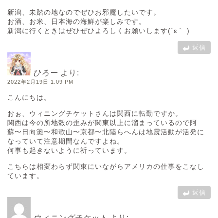
新潟、未踏の地なのでぜひお邪魔したいです。
お酒、お米、日本海の海鮮が楽しみです。
新潟に行くときはぜひぜひよろしくお願いします(´ε｀ )
返信
ひろー
より:
2022年2月19日 1:09 PM
こんにちは。
おぉ、ウィニングチケットさんは関西に転勤ですか。
関西は今の所地殻の歪みが関東以上に溜まっているので阿
蘇〜日向灘〜和歌山〜京都〜北陸らへんは地震活動が活発に
なっていて注意期間なんですよね。
何事も起きないように祈っています。
こちらは相変わらず関東にいながらアメリカの仕事をこなし
ています。
返信
ウィニングチケット
より: