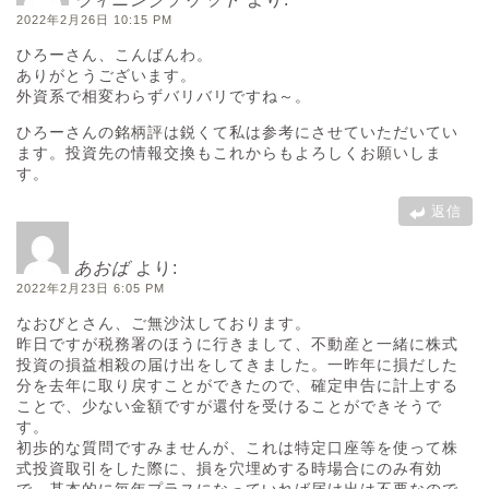
2022年2月26日 10:15 PM
ひろーさん、こんばんわ。
ありがとうございます。
外資系で相変わらずバリバリですね～。
ひろーさんの銘柄評は鋭くて私は参考にさせていただいてい
ます。投資先の情報交換もこれからもよろしくお願いしま
す。
返信
あおば
より:
2022年2月23日 6:05 PM
なおびとさん、ご無沙汰しております。
昨日ですが税務署のほうに行きまして、不動産と一緒に株式
投資の損益相殺の届け出をしてきました。一昨年に損だした
分を去年に取り戻すことができたので、確定申告に計上する
ことで、少ない金額ですが還付を受けることができそうで
す。
初歩的な質問ですみませんが、これは特定口座等を使って株
式投資取引をした際に、損を穴埋めする時場合にのみ有効
で、基本的に毎年プラスになっていれば届け出は不要なので