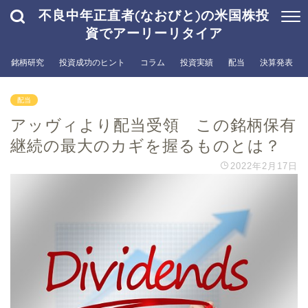
不良中年正直者(なおびと)の米国株投
資でアーリーリタイア
銘柄研究
投資成功のヒント
コラム
投資実績
配当
決算発表
配当
アッヴィより配当受領 この銘柄保有
継続の最大のカギを握るものとは？
2022年2月17日