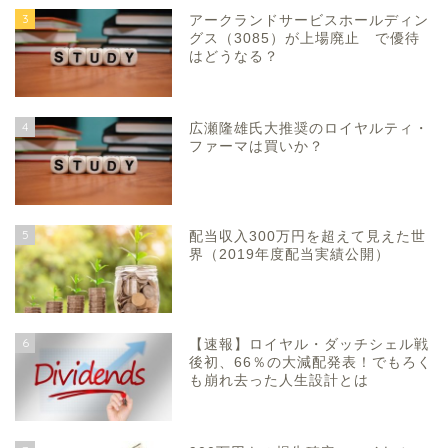
3
アークランドサービスホールディン
グス（3085）が上場廃止 で優待
はどうなる？
4
広瀬隆雄氏大推奨のロイヤルティ・
ファーマは買いか？
5
配当収入300万円を超えて見えた世
界（2019年度配当実績公開）
6
【速報】ロイヤル・ダッチシェル戦
後初、66％の大減配発表！でもろく
も崩れ去った人生設計とは