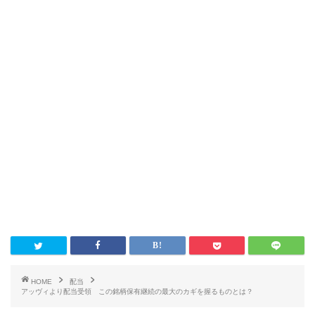
HOME
配当
アッヴィより配当受領 この銘柄保有継続の最大のカギを握るものとは？