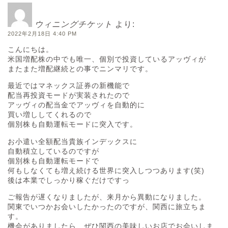
ウィニングチケット
より:
2022年2月18日 4:40 PM
こんにちは。
米国増配株の中でも唯一、個別で投資しているアッヴィが
またまた増配継続との事でニンマリです。
最近ではマネックス証券の新機能で
配当再投資モードが実装されたので
アッヴィの配当金でアッヴィを自動的に
買い増ししてくれるので
個別株も自動運転モードに突入です。
お小遣い全額配当貴族インデックスに
自動積立しているのですが
個別株も自動運転モードで
何もしなくても増え続ける世界に突入しつつあります(笑)
後は本業でしっかり稼ぐだけですっ
ご報告が遅くなりましたが、来月から異動になりました。
関東でいつかお会いしたかったのですが、関西に旅立ちま
す。
機会がありましたら、ぜひ関西の美味しいお店でお会いしま