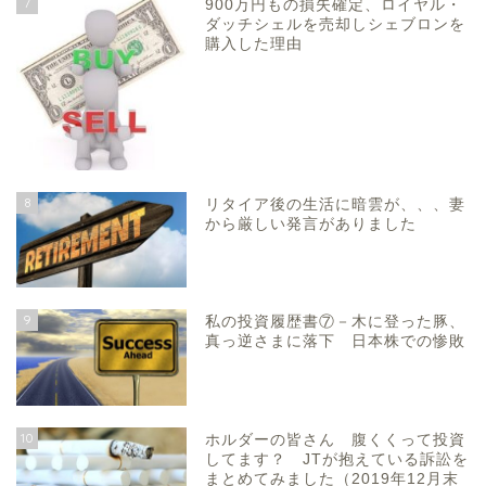
7
900万円もの損失確定、ロイヤル・
ダッチシェルを売却しシェブロンを
購入した理由
8
リタイア後の生活に暗雲が、、、妻
から厳しい発言がありました
9
私の投資履歴書⑦－木に登った豚、
真っ逆さまに落下 日本株での惨敗
10
ホルダーの皆さん 腹くくって投資
してます？ JTが抱えている訴訟を
まとめてみました（2019年12月末