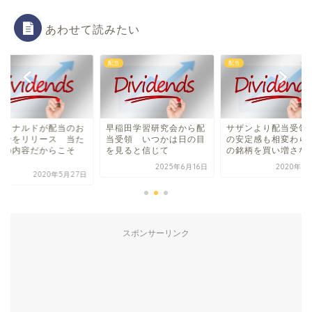
あわせて読みたい
配当
配当
クドナルドが配当のお
早稲田学習研究会から配
サザンより配当受領 
らせをリリース 当た
当受領 いつかは日の目
の安定感も相変わら
前の内容だからこそ
を見ると信じて
の銘柄を買い増さない.
.
2025年6月16日
2020年6
2020年5月27日
スポンサーリンク