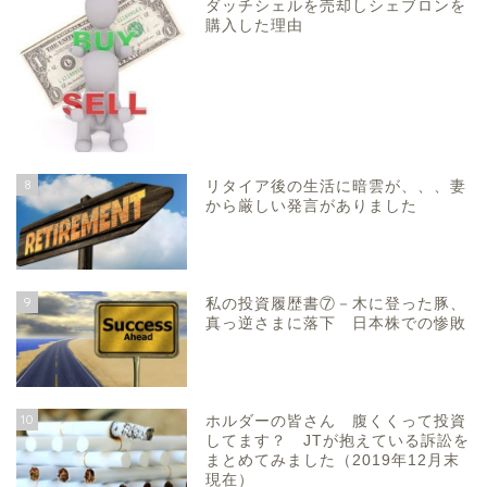
ダッチシェルを売却しシェブロンを
購入した理由
8
リタイア後の生活に暗雲が、、、妻
から厳しい発言がありました
9
私の投資履歴書⑦－木に登った豚、
真っ逆さまに落下 日本株での惨敗
10
ホルダーの皆さん 腹くくって投資
してます？ JTが抱えている訴訟を
まとめてみました（2019年12月末
現在）