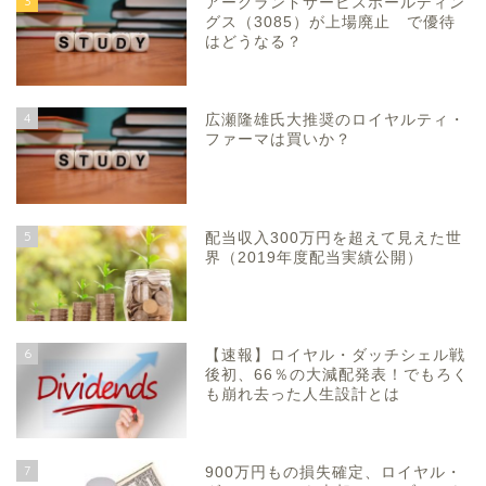
3
アークランドサービスホールディン
グス（3085）が上場廃止 で優待
はどうなる？
4
広瀬隆雄氏大推奨のロイヤルティ・
ファーマは買いか？
5
配当収入300万円を超えて見えた世
界（2019年度配当実績公開）
6
【速報】ロイヤル・ダッチシェル戦
後初、66％の大減配発表！でもろく
も崩れ去った人生設計とは
7
900万円もの損失確定、ロイヤル・