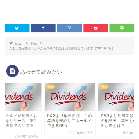
HOME
配当
たとえ鬼が笑おうが今から来年の配当予想を開始しています（2025年8月）
あわせて読みたい
配当
配当
クドナルドが配当のお
P&Gより配当受領 この
P&Gより配当受領 
らせをリリース 第2
銘柄を安心してホールド
の配当王、花王との
半期決算でのサプラ
できる理由
的な差とは？
.
2020年8月23日
2021年2月
2020年7月24日