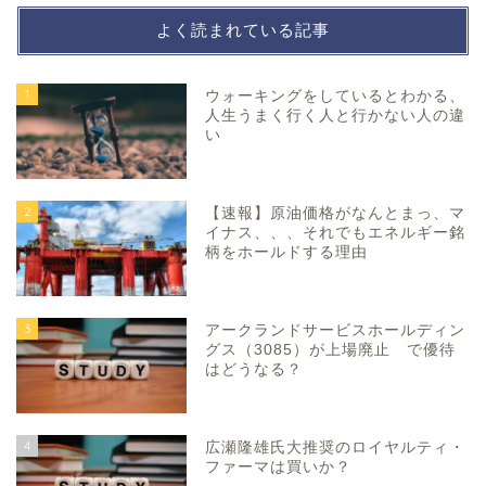
よく読まれている記事
1
ウォーキングをしているとわかる、
人生うまく行く人と行かない人の違
い
2
【速報】原油価格がなんとまっ、マ
イナス、、、それでもエネルギー銘
柄をホールドする理由
3
アークランドサービスホールディン
グス（3085）が上場廃止 で優待
はどうなる？
4
広瀬隆雄氏大推奨のロイヤルティ・
ファーマは買いか？