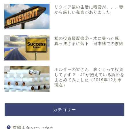
8
リタイア後の生活に暗雲が、、、妻
から厳しい発言がありました
9
私の投資履歴書⑦－木に登った豚、
真っ逆さまに落下 日本株での惨敗
10
ホルダーの皆さん 腹くくって投資
してます？ JTが抱えている訴訟を
まとめてみました（2019年12月末
現在）
カテゴリー
窓際中年のつぶやき