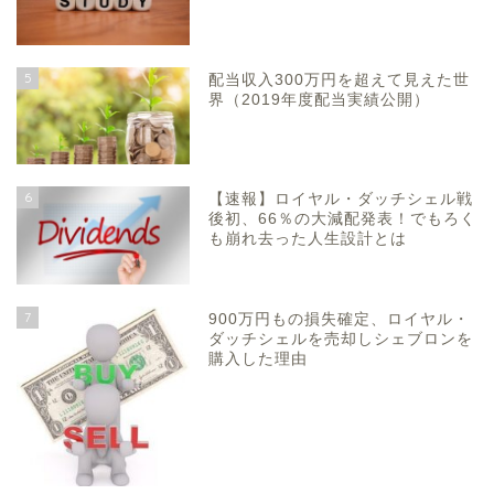
5
配当収入300万円を超えて見えた世
界（2019年度配当実績公開）
6
【速報】ロイヤル・ダッチシェル戦
後初、66％の大減配発表！でもろく
も崩れ去った人生設計とは
7
900万円もの損失確定、ロイヤル・
ダッチシェルを売却しシェブロンを
購入した理由