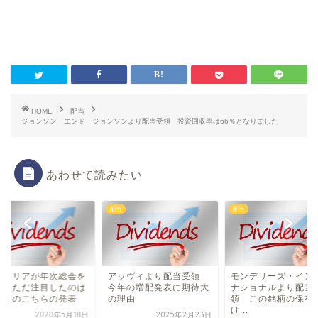
HOME
配当
ジョンソン エンド ジョンソンより配当受領 投資回収率は66％となりました
あわせて読みたい
配当
配当
ルトリアが年次総会を
アッヴィより配当受領
モンデリーズ・イン
催 ただ注目したのは
今年の増配発表に期待大
ナショナルより配当
会後のこちらの発表
の理由
領 この銘柄の保有
け...
2020年5月18日
2025年2月23日