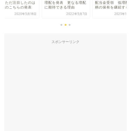
催 ただ注目したのは
増配を発表 更なる増配
配当金受領 低増配
会後のこちらの発表
に期待できる理由
柄の保有を継続する
2020年5月18日
2022年5月7日
2023年10
スポンサーリンク