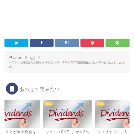
HOME
配当
ペプシコが配当のお知らせをリリース 7％＆50年連続増配がホルダーにもたらしたも
の
あわせて読みたい
配当
配当
ルトリアが年次総会を
シェル（SHEL）が4.2％
フィリップ・モリス