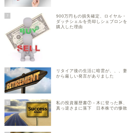
7
900万円もの損失確定、ロイヤル・
ダッチシェルを売却しシェブロンを
購入した理由
8
リタイア後の生活に暗雲が、、、妻
から厳しい発言がありました
9
私の投資履歴書⑦－木に登った豚、
真っ逆さまに落下 日本株での惨敗