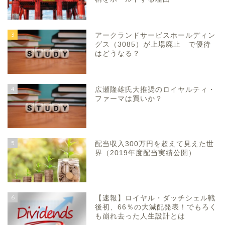
3
アークランドサービスホールディン
グス（3085）が上場廃止 で優待
はどうなる？
4
広瀬隆雄氏大推奨のロイヤルティ・
ファーマは買いか？
5
配当収入300万円を超えて見えた世
界（2019年度配当実績公開）
6
【速報】ロイヤル・ダッチシェル戦
後初、66％の大減配発表！でもろく
も崩れ去った人生設計とは