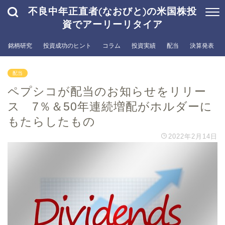
不良中年正直者(なおびと)の米国株投
資でアーリーリタイア
銘柄研究
投資成功のヒント
コラム
投資実績
配当
決算発表
配当
ペプシコが配当のお知らせをリリー
ス 7％＆50年連続増配がホルダーに
もたらしたもの
2022年2月14日