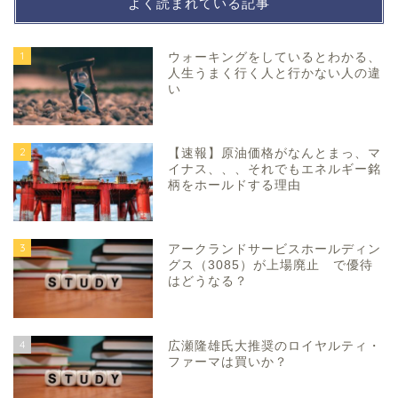
よく読まれている記事
1
ウォーキングをしているとわかる、
人生うまく行く人と行かない人の違
い
2
【速報】原油価格がなんとまっ、マ
イナス、、、それでもエネルギー銘
柄をホールドする理由
3
アークランドサービスホールディン
グス（3085）が上場廃止 で優待
はどうなる？
4
広瀬隆雄氏大推奨のロイヤルティ・
ファーマは買いか？