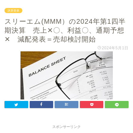
決算発表
スリーエム(MMM）の2024年第1四半
期決算 売上✕〇、利益〇、通期予想
✕ 減配発表＝売却検討開始
2024年5月1日
スポンサーリンク