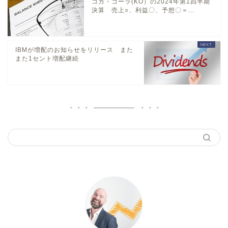
コカ・コーラ(KO）の2024年第1四半期
決算 売上○、利益〇、予想〇＝...
IBMが増配のお知らせをリリース また
また1セント増配継続