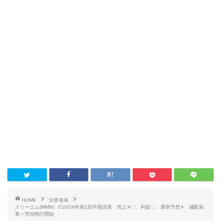
HOME
決算発表
スリーエム(MMM）の2024年第1四半期決算 売上✕〇、利益〇、通期予想✕ 減配発
表＝売却検討開始