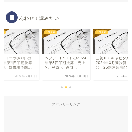
あわせて読みたい
発表
決算発表
決算発表
カ・コーラ(KO）の
ペプシコ(PEP）の2024
三菱ＨＣキャピタル
025年第4四半期決算
年第3四半期決算 売上
2024年3月期決算 
〇、対市場予想...
✕、利益○、通期...
〇 25期連続増配 ..
2026年2月11日
2024年10月10日
2024年5
スポンサーリンク