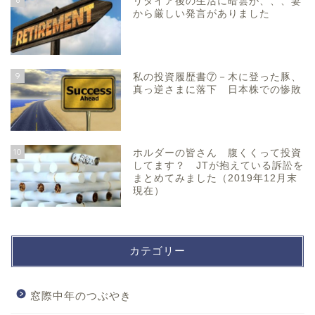
リタイア後の生活に暗雲が、、、妻
から厳しい発言がありました
9
私の投資履歴書⑦－木に登った豚、
真っ逆さまに落下 日本株での惨敗
10
ホルダーの皆さん 腹くくって投資
してます？ JTが抱えている訴訟を
まとめてみました（2019年12月末
現在）
カテゴリー
窓際中年のつぶやき