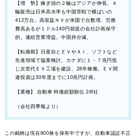
【増 勢】稼ぎ頭の２輪はアジアが伸長。４
輪販売は日米高水準も中国苦戦で横ばいの
412万台。高収益ＨＶが米国で台数増。労務
費高あるが１ドル140円前提の会社計画保守
的。連続営業増益。中国持分減。
【転換期】日産自とＥＶやＡＩ、ソフトなど
先進領域で協業検討。カナダに１・７兆円投
じ次世代ＥＶ工場を建設、28年稼働。ＥＶ関
連投資は30年度までに10兆円計画。
【業種】 自動車 時価総額順位 2/8社
（会社四季報より）
この銘柄は現在800株を保有中ですが、自動車認証不正