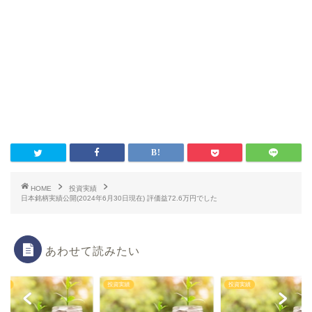
HOME
投資実績
日本銘柄実績公開(2024年6月30日現在) 評価益72.6万円でした
あわせて読みたい
実績
投資実績
投資実績