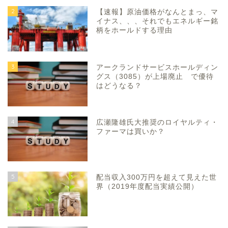
2
【速報】原油価格がなんとまっ、マ
イナス、、、それでもエネルギー銘
柄をホールドする理由
3
アークランドサービスホールディン
グス（3085）が上場廃止 で優待
はどうなる？
4
広瀬隆雄氏大推奨のロイヤルティ・
ファーマは買いか？
5
配当収入300万円を超えて見えた世
界（2019年度配当実績公開）