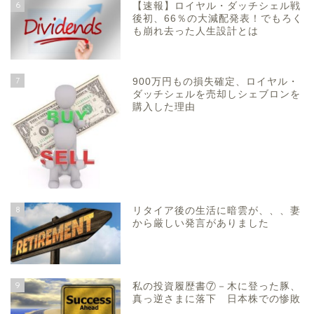
6
【速報】ロイヤル・ダッチシェル戦
後初、66％の大減配発表！でもろく
も崩れ去った人生設計とは
7
900万円もの損失確定、ロイヤル・
ダッチシェルを売却しシェブロンを
購入した理由
8
リタイア後の生活に暗雲が、、、妻
から厳しい発言がありました
9
私の投資履歴書⑦－木に登った豚、
真っ逆さまに落下 日本株での惨敗