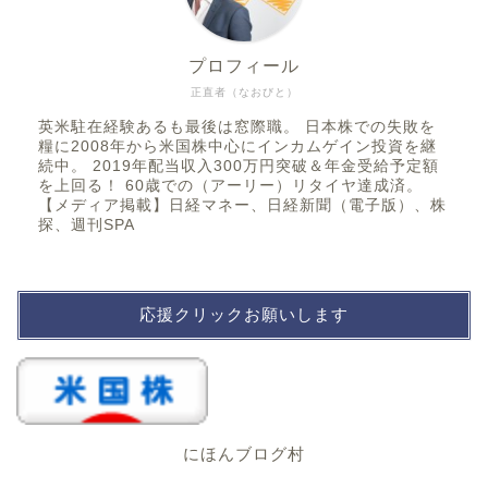
プロフィール
正直者（なおびと）
英米駐在経験あるも最後は窓際職。 日本株での失敗を
糧に2008年から米国株中心にインカムゲイン投資を継
続中。 2019年配当収入300万円突破＆年金受給予定額
を上回る！ 60歳での（アーリー）リタイヤ達成済。
【メディア掲載】日経マネー、日経新聞（電子版）、株
探、週刊SPA
応援クリックお願いします
にほんブログ村