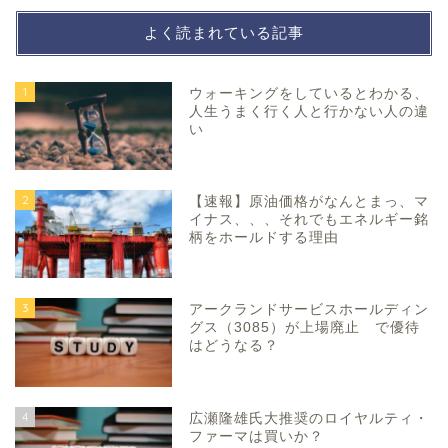
よく読まれている記事
1
ウォーキングをしているとわかる、
人生うまく行く人と行かない人の違
い
2
【速報】原油価格がなんとまっ、マ
イナス、、、それでもエネルギー銘
柄をホールドする理由
3
アークランドサービスホールディン
グス（3085）が上場廃止 で優待
はどうなる？
4
広瀬隆雄氏大推奨のロイヤルティ・
ファーマは買いか？