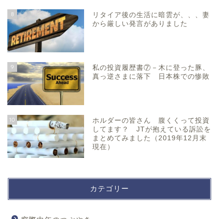
8
リタイア後の生活に暗雲が、、、妻
から厳しい発言がありました
9
私の投資履歴書⑦－木に登った豚、
真っ逆さまに落下 日本株での惨敗
10
ホルダーの皆さん 腹くくって投資
してます？ JTが抱えている訴訟を
まとめてみました（2019年12月末
現在）
カテゴリー