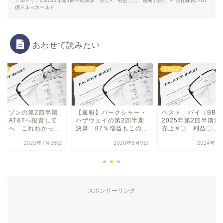
アルトリアの2023年第1四半期決算 売上×、利益〇△、通期予想△ ＋ 自社株買い10
億ドル＝ホールド
あわせて読みたい
発表
決算発表
決算発表
ライゾンの第2四半期
【速報】バークシャー・
ベスト バイ（BBY
算 AT&Tへ投資して
ハザウェイの第2四半期
2025年第2四半期
る方へ これわかっ...
決算 87％増益もこの...
売上✕〇 利益〇...
2020年7月28日
2020年8月9日
2024年8
スポンサーリンク