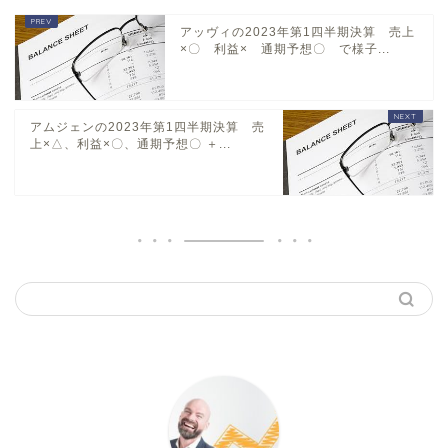
アッヴィの2023年第1四半期決算 売上
×〇 利益× 通期予想〇 で様子...
アムジェンの2023年第1四半期決算 売
上×△、利益×〇、通期予想〇 ＋...