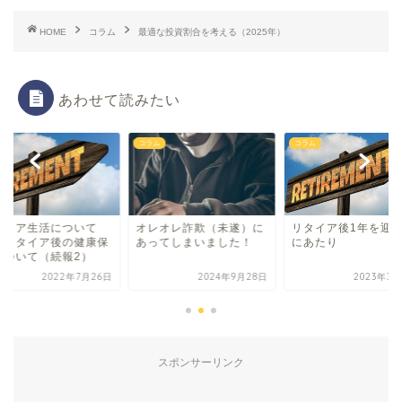
HOME
コラム
最適な投資割合を考える（2025年）
あわせて読みたい
ム
コラム
コラム
タイア生活について
オレオレ詐欺（未遂）に
リタイア後1年を迎
 リタイア後の健康保
あってしまいました！
にあたり
について（続報2）
2022年7月26日
2024年9月28日
2023年3月
スポンサーリンク