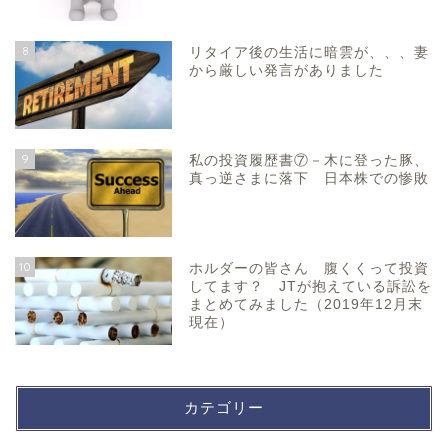
8
リタイア後の生活に暗雲が、、、妻
から厳しい発言がありました
9
私の投資履歴書⑦－木に登った豚、
真っ逆さまに落下 日本株での惨敗
10
ホルダーの皆さん 腹くくって投資
してます？ JTが抱えている訴訟を
まとめてみました（2019年12月末
現在）
カテゴリー