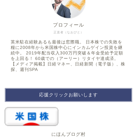
プロフィール
正直者（なおびと）
英米駐在経験あるも最後は窓際職。 日本株での失敗を
糧に2008年から米国株中心にインカムゲイン投資を継
続中。 2019年配当収入300万円突破＆年金受給予定額
を上回る！ 60歳での（アーリー）リタイヤ達成済。
【メディア掲載】日経マネー、日経新聞（電子版）、株
探、週刊SPA
応援クリックお願いします
にほんブログ村