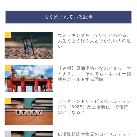
よく読まれている記事
1
ウォーキングをしているとわかる、
人生うまく行く人と行かない人の違
い
2
【速報】原油価格がなんとまっ、マ
イナス、、、それでもエネルギー銘
柄をホールドする理由
3
アークランドサービスホールディン
グス（3085）が上場廃止 で優待
はどうなる？
4
広瀬隆雄氏大推奨のロイヤルティ・