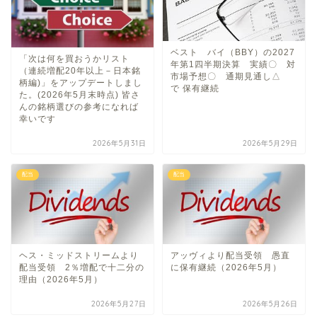
ベスト バイ（BBY）の2027
「次は何を買おうかリスト
年第1四半期決算 実績〇 対
（連続増配20年以上－日本銘
市場予想〇 通期見通し△
柄編)」をアップデートしまし
で 保有継続
た。(2026年5月末時点) 皆さ
んの銘柄選びの参考になれば
幸いです
2026年5月31日
2026年5月29日
配当
配当
ヘス・ミッドストリームより
アッヴィより配当受領 愚直
配当受領 2％増配で十二分の
に保有継続（2026年5月）
理由（2026年5月）
2026年5月27日
2026年5月26日