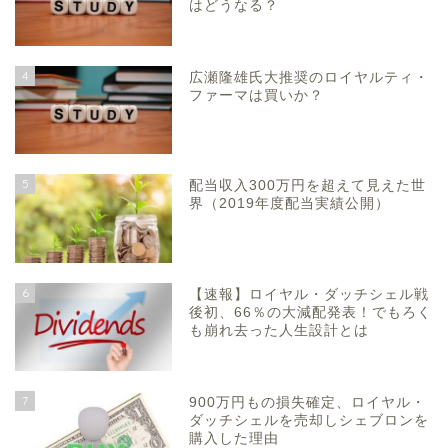
はどうなる？
4
広瀬隆雄氏大推奨のロイヤルティ・
ファーマは買いか？
5
配当収入300万円を超えて見えた世
界（2019年度配当実績公開）
6
【速報】ロイヤル・ダッチシェル戦
後初、66％の大減配発表！でもろく
も崩れ去った人生設計とは
7
900万円もの損失確定、ロイヤル・
ダッチシェルを売却しシェブロンを
購入した理由