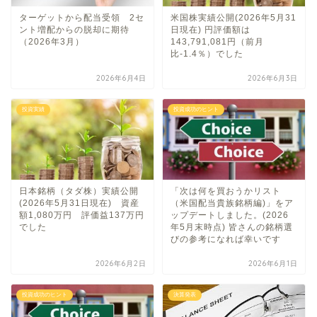
ターゲットから配当受領 2セ
米国株実績公開(2026年5月31
ント増配からの脱却に期待
日現在) 円評価額は
（2026年3月）
143,791,081円（前月
比-1.4％）でした
2026年6月4日
2026年6月3日
投資実績
投資成功のヒント
日本銘柄（タダ株）実績公開
「次は何を買おうかリスト
(2026年5月31日現在) 資産
（米国配当貴族銘柄編)」をア
額1,080万円 評価益137万円
ップデートしました。(2026
でした
年5月末時点) 皆さんの銘柄選
びの参考になれば幸いです
2026年6月2日
2026年6月1日
投資成功のヒント
決算発表