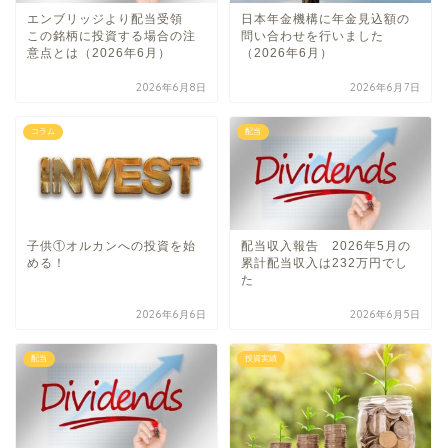
エンブリッジより配当受領
日本年金機構に年金見込額の
この銘柄に投資する場合の注
問い合わせを行いました
意点とは（2026年6月）
（2026年6月）
2026年6月8日
2026年6月7日
コラム
配当
子供①オルカンへの投資を始
配当収入報告 2026年5月の
める！
累計配当収入は232万円でし
た
2026年6月6日
2026年6月5日
配当
投資実績