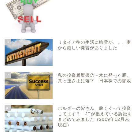
8
リタイア後の生活に暗雲が、、、妻
から厳しい発言がありました
9
私の投資履歴書⑦－木に登った豚、
真っ逆さまに落下 日本株での惨敗
10
ホルダーの皆さん 腹くくって投資
してます？ JTが抱えている訴訟を
まとめてみました（2019年12月末
現在）