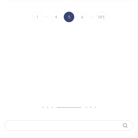
...
...
1
4
5
6
185