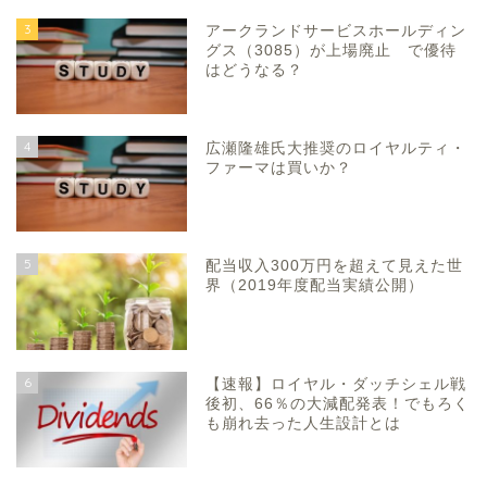
3
アークランドサービスホールディン
グス（3085）が上場廃止 で優待
はどうなる？
4
広瀬隆雄氏大推奨のロイヤルティ・
ファーマは買いか？
5
配当収入300万円を超えて見えた世
界（2019年度配当実績公開）
6
【速報】ロイヤル・ダッチシェル戦
後初、66％の大減配発表！でもろく
も崩れ去った人生設計とは