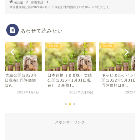
HOME
投資実績
米国株実績公開(2024年9月30日現在) 円評価額は112,069,965円でした
あわせて読みたい
実績
投資実績
投資実績
国株実績公開(2023年
日本銘柄（タダ株）実績
キャピタルゲイン実
31日現在) 円評価額
公開(2026年1月31日現
開(2022年5月31日
,229...
在) 資産額1,...
円評価額は8...
2023年4月4日
2026年2月15日
2022年6
スポンサーリンク