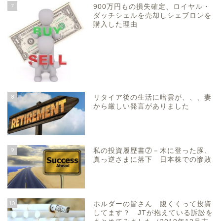
7
900万円もの損失確定、ロイヤル・
ダッチシェルを売却しシェブロンを
購入した理由
8
リタイア後の生活に暗雲が、、、妻
から厳しい発言がありました
9
私の投資履歴書⑦－木に登った豚、
真っ逆さまに落下 日本株での惨敗
10
ホルダーの皆さん 腹くくって投資
してます？ JTが抱えている訴訟を