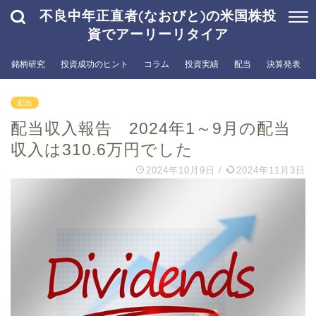
不良中年正直者(なおびと)の米国株投
資でアーリーリタイア
銘柄研究
投資成功のヒント
コラム
投資実績
配当
決算発表
配当
配当収入報告 2024年1～9月の配当
収入は310.6万円でした
2024年10月9日
/
2024年11月3日