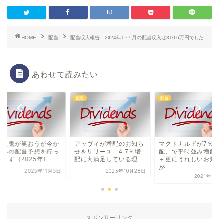
HOME
配当
配当収入報告 2024年1～9月の配当収入は310.6万円でした
あわせて読みたい
配当
配当
とえ鬼が笑おうが今か
アッヴィが増配のお知ら
マクドナルドが7％
来年の配当予想を行っ
せをリリース 4.7％増
配、で平時並み増配
ます（2025年1...
配に大満足している理...
＋更にうれしいお知
が
2025年11月5日
2023年10月28日
2021年1
スポンサーリンク