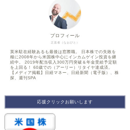
プロフィール
正直者（なおびと）
英米駐在経験あるも最後は窓際職。 日本株での失敗を
糧に2008年から米国株中心にインカムゲイン投資を継
続中。 2019年配当収入300万円突破＆年金受給予定額
を上回る！ 60歳での（アーリー）リタイヤ達成済。
【メディア掲載】日経マネー、日経新聞（電子版）、株
探、週刊SPA
応援クリックお願いします