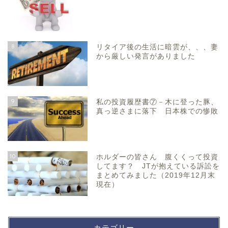
8
リタイア後の生活に暗雲が、、、妻
から厳しい発言がありました
9
私の投資履歴書⑦－木に登った豚、
真っ逆さまに落下 日本株での惨敗
10
ホルダーの皆さん 腹くくって投資
してます？ JTが抱えている訴訟を
まとめてみました（2019年12月末
現在）
カテゴリー