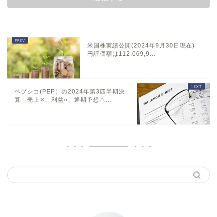
米国株実績公開(2024年9月30日現在)
円評価額は112,069,9...
ペプシコ(PEP）の2024年第3四半期決
算 売上✕、利益○、通期予想△...