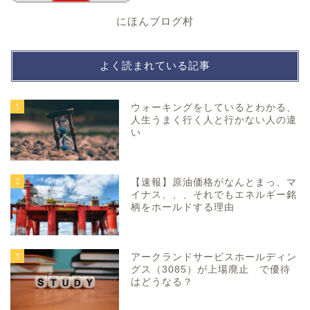
にほんブログ村
よく読まれている記事
1
ウォーキングをしているとわかる、
人生うまく行く人と行かない人の違
い
2
【速報】原油価格がなんとまっ、マ
イナス、、、それでもエネルギー銘
柄をホールドする理由
3
アークランドサービスホールディン
グス（3085）が上場廃止 で優待
はどうなる？