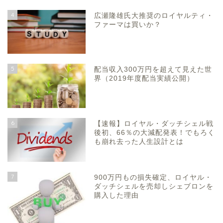
4
広瀬隆雄氏大推奨のロイヤルティ・
ファーマは買いか？
5
配当収入300万円を超えて見えた世
界（2019年度配当実績公開）
6
【速報】ロイヤル・ダッチシェル戦
後初、66％の大減配発表！でもろく
も崩れ去った人生設計とは
7
900万円もの損失確定、ロイヤル・
ダッチシェルを売却しシェブロンを
購入した理由