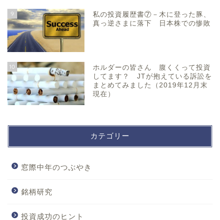
9
私の投資履歴書⑦－木に登った豚、
真っ逆さまに落下 日本株での惨敗
10
ホルダーの皆さん 腹くくって投資
してます？ JTが抱えている訴訟を
まとめてみました（2019年12月末
現在）
カテゴリー
窓際中年のつぶやき
銘柄研究
投資成功のヒント