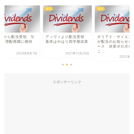
配当
配当
T&Tから配当受領、引
アッヴィより配当受領
ギリアド・サイエン
続き増配再開に期待
基本はやはり四半期決算
が配当のお知らせを
ース 決算ボロボロ
こ...
2024年8月7日
2021年11月20日
2022年2
スポンサーリンク