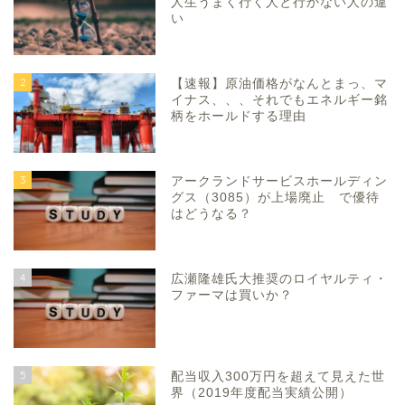
人生うまく行く人と行かない人の違
い
2
【速報】原油価格がなんとまっ、マ
イナス、、、それでもエネルギー銘
柄をホールドする理由
3
アークランドサービスホールディン
グス（3085）が上場廃止 で優待
はどうなる？
4
広瀬隆雄氏大推奨のロイヤルティ・
ファーマは買いか？
5
配当収入300万円を超えて見えた世
界（2019年度配当実績公開）