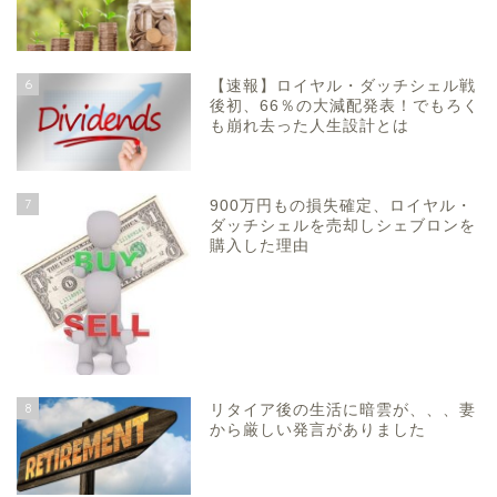
6
【速報】ロイヤル・ダッチシェル戦
後初、66％の大減配発表！でもろく
も崩れ去った人生設計とは
7
900万円もの損失確定、ロイヤル・
ダッチシェルを売却しシェブロンを
購入した理由
8
リタイア後の生活に暗雲が、、、妻
から厳しい発言がありました