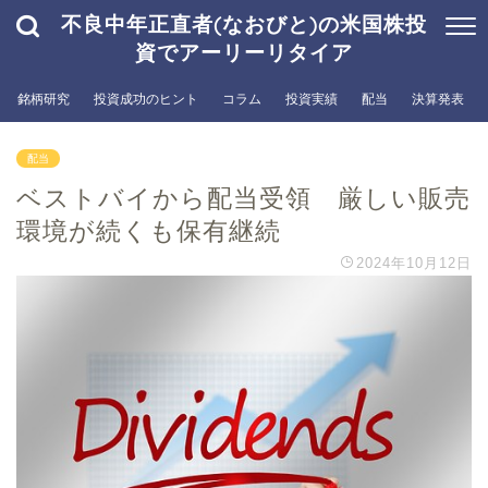
不良中年正直者(なおびと)の米国株投
資でアーリーリタイア
銘柄研究
投資成功のヒント
コラム
投資実績
配当
決算発表
配当
ベストバイから配当受領 厳しい販売
環境が続くも保有継続
2024年10月12日