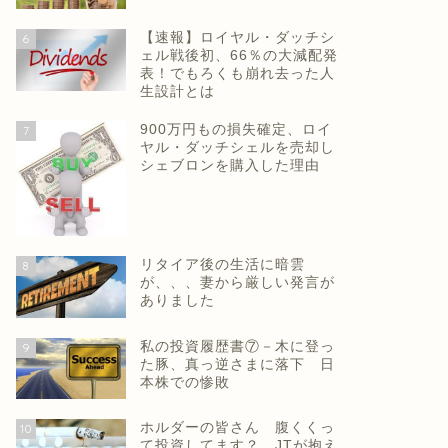
【速報】ロイヤル・ダッチシ
6
ェル戦後初、66％の大減配発
表！でもろくも崩れ去った人
生設計とは
900万円もの損失確定、ロイ
7
ヤル・ダッチシェルを売却し
シェブロンを購入した理由
リタイア後の生活に暗雲
8
が、、、妻から厳しい発言が
ありました
私の投資履歴書⑦－木に登っ
9
た豚、真っ逆さまに落下 日
本株での惨敗
ホルダーの皆さん 腹くくっ
10
て投資してます？ JTが抱え