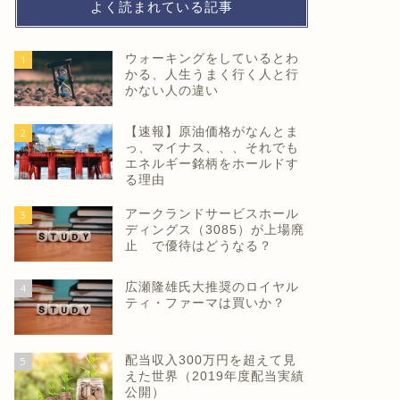
よく読まれている記事
ウォーキングをしているとわ
1
かる、人生うまく行く人と行
かない人の違い
【速報】原油価格がなんとま
2
っ、マイナス、、、それでも
エネルギー銘柄をホールドす
る理由
アークランドサービスホール
3
ディングス（3085）が上場廃
止 で優待はどうなる？
広瀬隆雄氏大推奨のロイヤル
4
ティ・ファーマは買いか？
配当収入300万円を超えて見
5
えた世界（2019年度配当実績
公開）