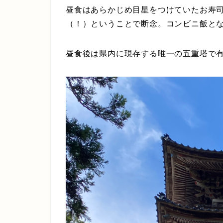
昼食はあらかじめ目星をつけていたお寿司
（！）ということで断念。コンビニ飯と
昼食後は県内に現存する唯一の五重塔で