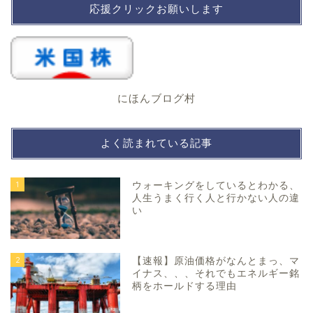
応援クリックお願いします
にほんブログ村
よく読まれている記事
1
ウォーキングをしているとわかる、
人生うまく行く人と行かない人の違
い
2
【速報】原油価格がなんとまっ、マ
イナス、、、それでもエネルギー銘
柄をホールドする理由