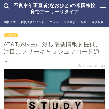
不良中年正直者(なおびと)の米国株投
資でアーリーリタイア
銘柄研究
投資成功のヒント
コラム
投資実績
配当
決算発表
銘柄研究
AT&Tが株主に対し最新情報を提供、
注目はフリーキャッシュフロー見通
し
2023年9月16日