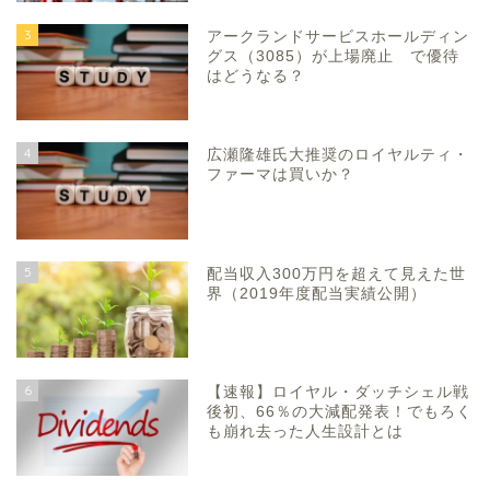
3
アークランドサービスホールディン
グス（3085）が上場廃止 で優待
はどうなる？
4
広瀬隆雄氏大推奨のロイヤルティ・
ファーマは買いか？
5
配当収入300万円を超えて見えた世
界（2019年度配当実績公開）
6
【速報】ロイヤル・ダッチシェル戦
後初、66％の大減配発表！でもろく
も崩れ去った人生設計とは