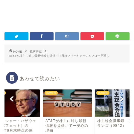
HOME
銘柄研究
AT&Tが株主に対し最新情報を提供、注目はフリーキャッシュフロー見通し
あわせて読みたい
研究
銘柄研究
銘柄研究
ークシャー・ハザウェ
AT&Tが株主に対し最新
株主総会議事録 ア
（バフェット）の
情報を提供、で一安心の
ランズ（9842）
024年9月末時点の保
理由