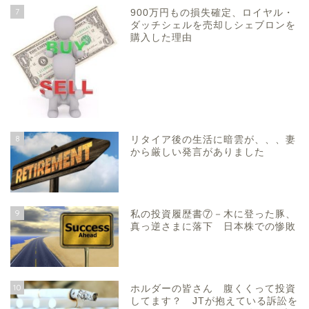
7
900万円もの損失確定、ロイヤル・
ダッチシェルを売却しシェブロンを
購入した理由
8
リタイア後の生活に暗雲が、、、妻
から厳しい発言がありました
9
私の投資履歴書⑦－木に登った豚、
真っ逆さまに落下 日本株での惨敗
10
ホルダーの皆さん 腹くくって投資
してます？ JTが抱えている訴訟を