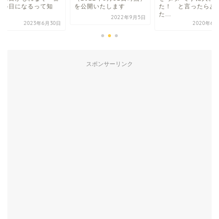
しい日になるって知
を公開いたします
た！ と言ったらあ
.
た...
2022年9月5日
2023年6月30日
2020年6月
スポンサーリンク