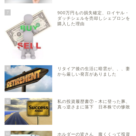
7
900万円もの損失確定、ロイヤル・
ダッチシェルを売却しシェブロンを
購入した理由
8
リタイア後の生活に暗雲が、、、妻
から厳しい発言がありました
9
私の投資履歴書⑦－木に登った豚、
真っ逆さまに落下 日本株での惨敗
10
ホルダーの皆さん 腹くくって投資