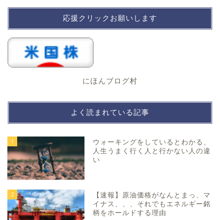
応援クリックお願いします
にほんブログ村
よく読まれている記事
1
ウォーキングをしているとわかる、
人生うまく行く人と行かない人の違
い
2
【速報】原油価格がなんとまっ、マ
イナス、、、それでもエネルギー銘
柄をホールドする理由