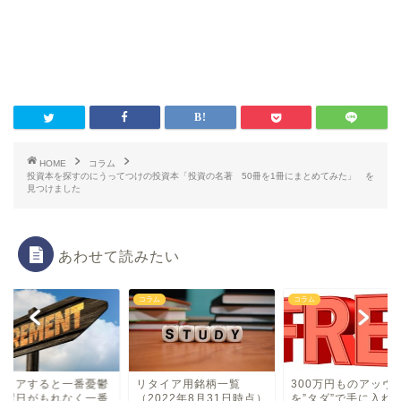
HOME
コラム
投資本を探すのにうってつけの投資本「投資の名著 50冊を1冊にまとめてみた」 を
見つけました
あわせて読みたい
ム
コラム
コラム
タイアすると一番憂鬱
リタイア用銘柄一覧
300万円ものアッヴ
月曜日がもれなく一番
（2022年8月31日時点）
を”タダ”で手に入れ