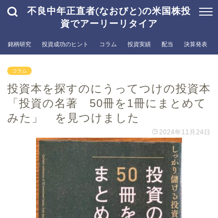
不良中年正直者(なおびと)の米国株投
資でアーリーリタイア
銘柄研究
投資成功のヒント
コラム
投資実績
配当
決算発表
コラム
投資本を探すのにうってつけの投資本
「投資の名著 50冊を1冊にまとめて
みた」 を見つけました
2024年11月24日