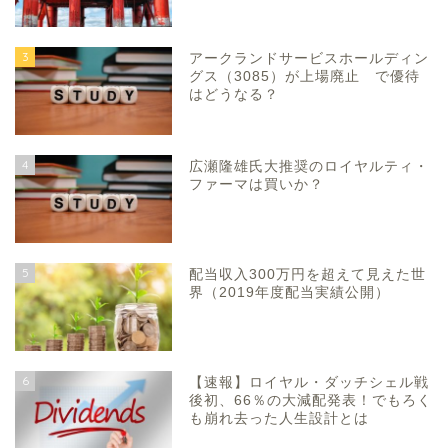
3
アークランドサービスホールディン
グス（3085）が上場廃止 で優待
はどうなる？
4
広瀬隆雄氏大推奨のロイヤルティ・
ファーマは買いか？
5
配当収入300万円を超えて見えた世
界（2019年度配当実績公開）
6
【速報】ロイヤル・ダッチシェル戦
後初、66％の大減配発表！でもろく
も崩れ去った人生設計とは