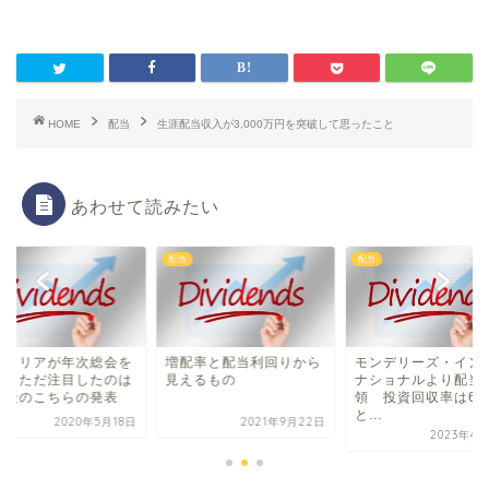
HOME
配当
生涯配当収入が3,000万円を突破して思ったこと
あわせて読みたい
配当
配当
ルトリアが年次総会を
増配率と配当利回りから
モンデリーズ・イン
催 ただ注目したのは
見えるもの
ナショナルより配当
会後のこちらの発表
領 投資回収率は63
と...
2020年5月18日
2021年9月22日
2023年4月