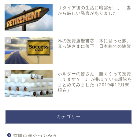
8
リタイア後の生活に暗雲が、、、妻
から厳しい発言がありました
9
私の投資履歴書⑦－木に登った豚、
真っ逆さまに落下 日本株での惨敗
10
ホルダーの皆さん 腹くくって投資
してます？ JTが抱えている訴訟を
まとめてみました（2019年12月末
現在）
カテゴリー
窓際中年のつぶやき