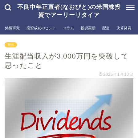
不良中年正直者(なおびと)の米国株投
資でアーリーリタイア
銘柄研究
投資成功のヒント
コラム
投資実績
配当
決算発表
配当
生涯配当収入が3,000万円を突破して
思ったこと
2025年1月13日