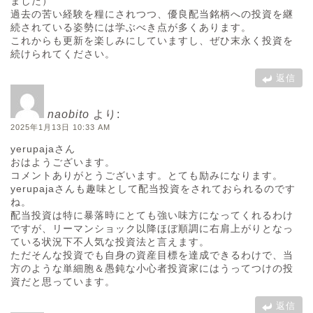
ました）
過去の苦い経験を糧にされつつ、優良配当銘柄への投資を継
続されている姿勢には学ぶべき点が多くあります。
これからも更新を楽しみにしていますし、ぜひ末永く投資を
続けられてください。
返信
naobito
より:
2025年1月13日 10:33 AM
yerupajaさん
おはようございます。
コメントありがとうございます。とても励みになります。
yerupajaさんも趣味として配当投資をされておられるのです
ね。
配当投資は特に暴落時にとても強い味方になってくれるわけ
ですが、リーマンショック以降ほぼ順調に右肩上がりとなっ
ている状況下不人気な投資法と言えます。
ただそんな投資でも自身の資産目標を達成できるわけで、当
方のような単細胞＆愚鈍な小心者投資家にはうってつけの投
資だと思っています。
返信