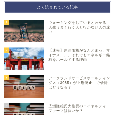
よく読まれている記事
1
ウォーキングをしているとわかる、
人生うまく行く人と行かない人の違
い
2
【速報】原油価格がなんとまっ、マ
イナス、、、それでもエネルギー銘
柄をホールドする理由
3
アークランドサービスホールディン
グス（3085）が上場廃止 で優待
はどうなる？
4
広瀬隆雄氏大推奨のロイヤルティ・
ファーマは買いか？