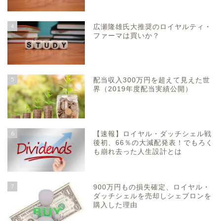
4
広瀬隆雄氏大推奨のロイヤルティ・
ファーマは買いか？
5
配当収入300万円を超えて見えた世
界（2019年度配当実績公開）
6
【速報】ロイヤル・ダッチシェル戦
後初、66％の大減配発表！でもろく
も崩れ去った人生設計とは
7
900万円もの損失確定、ロイヤル・
ダッチシェルを売却しシェブロンを
購入した理由