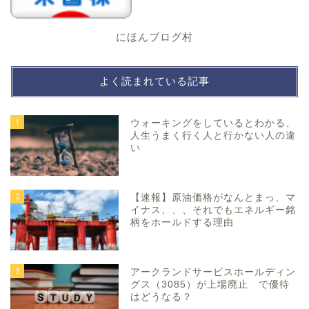
にほんブログ村
よく読まれている記事
1
ウォーキングをしているとわかる、
人生うまく行く人と行かない人の違
い
2
【速報】原油価格がなんとまっ、マ
イナス、、、それでもエネルギー銘
柄をホールドする理由
3
アークランドサービスホールディン
グス（3085）が上場廃止 で優待
はどうなる？