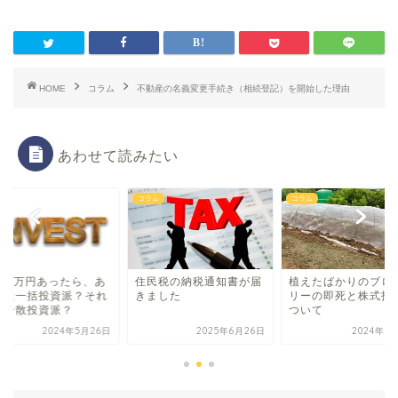
HOME
コラム
不動産の名義変更手続き（相続登記）を開始した理由
あわせて読みたい
ム
コラム
コラム
100万円あったら、あ
住民税の納税通知書が届
植えたばかりのブロ
たは一括投資派？それ
きました
リーの即死と株式投
も分散投資派？
ついて
2024年5月26日
2025年6月26日
2024年9