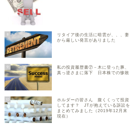
8
リタイア後の生活に暗雲が、、、妻
から厳しい発言がありました
9
私の投資履歴書⑦－木に登った豚、
真っ逆さまに落下 日本株での惨敗
10
ホルダーの皆さん 腹くくって投資
してます？ JTが抱えている訴訟を
まとめてみました（2019年12月末
現在）