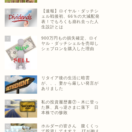
【速報】ロイヤル・ダッチシ
6
ェル戦後初、66％の大減配発
表！でもろくも崩れ去った人
生設計とは
900万円もの損失確定、ロイ
7
ヤル・ダッチシェルを売却し
シェブロンを購入した理由
リタイア後の生活に暗雲
8
が、、、妻から厳しい発言が
ありました
私の投資履歴書⑦－木に登っ
9
た豚、真っ逆さまに落下 日
本株での惨敗
ホルダーの皆さん 腹くくっ
10
て投資してます？ JTが抱え