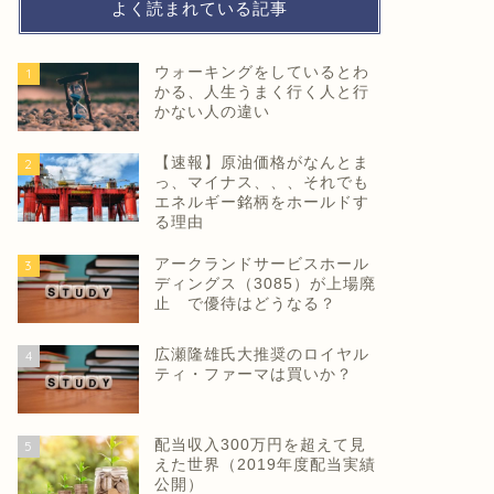
よく読まれている記事
ウォーキングをしているとわ
1
かる、人生うまく行く人と行
かない人の違い
【速報】原油価格がなんとま
2
っ、マイナス、、、それでも
エネルギー銘柄をホールドす
る理由
アークランドサービスホール
3
ディングス（3085）が上場廃
止 で優待はどうなる？
広瀬隆雄氏大推奨のロイヤル
4
ティ・ファーマは買いか？
配当収入300万円を超えて見
5
えた世界（2019年度配当実績
公開）