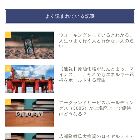
よく読まれている記事
1
ウォーキングをしているとわかる、
人生うまく行く人と行かない人の違
い
2
【速報】原油価格がなんとまっ、マ
イナス、、、それでもエネルギー銘
柄をホールドする理由
3
アークランドサービスホールディン
グス（3085）が上場廃止 で優待
はどうなる？
4
広瀬隆雄氏大推奨のロイヤルティ・