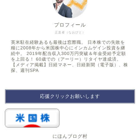
プロフィール
正直者（なおびと）
英米駐在経験あるも最後は窓際職。 日本株での失敗を
糧に2008年から米国株中心にインカムゲイン投資を継
続中。 2019年配当収入300万円突破＆年金受給予定額
を上回る！ 60歳での（アーリー）リタイヤ達成済。
【メディア掲載】日経マネー、日経新聞（電子版）、株
探、週刊SPA
応援クリックお願いします
にほんブログ村