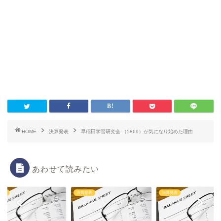
HOME
決算発表
早稲田学習研究会 （5869）が気になり始めた理由
あわせて読みたい
発表
決算発表
決算発表