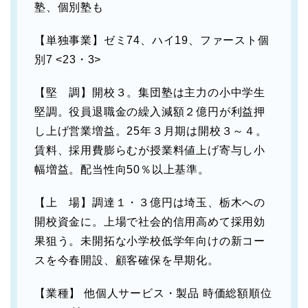
塾、個別塾も
【単独事業】ゼミ74、ハイ19、ファースト個
別7 <23・3>
【堅 調】開校３。集団塾は主力の小中学生
堅調。役員退職金の繰入減額２億円が利益押
し上げ営業増益。25年３月期は開校３～４。
賃料、採用費膨らむが授業料値上げ寄与し小
幅増益。配当性向50％以上基準。
【上 場】調達１・３億円は埼玉、栃木への
開校資金に。上場で社会的信用高めて採用効
果狙う。未開拓な小学校低学年向けの新コー
スを今春開設、顧客確保を早期化。
【業種】 他個人サービス・製品 時価総額順位