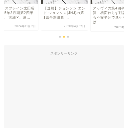
ジネスブレイン太田昭
【速報】ジョンソン エン
アッヴィの第4四半
025年3月期第2四半
ド ジョンソン(JNJ)の第
算 相変わらず好調
算 実績✕、通...
1四半期決算 ...
も不安半分で見守ら
ば...
2024年11月9日
2020年4月15日
2020年2
スポンサーリンク