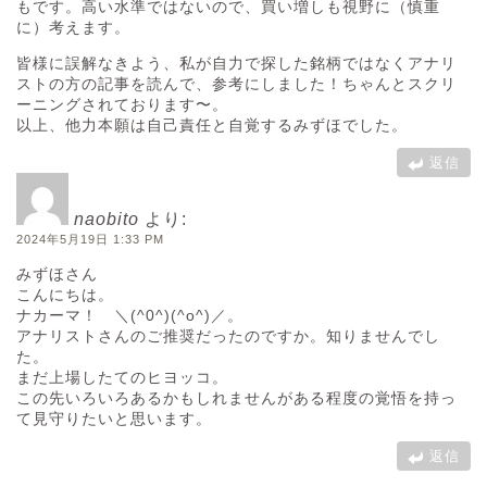
もです。高い水準ではないので、買い増しも視野に（慎重
に）考えます。
皆様に誤解なきよう、私が自力で探した銘柄ではなくアナリ
ストの方の記事を読んで、参考にしました！ちゃんとスクリ
ーニングされております〜。
以上、他力本願は自己責任と自覚するみずほでした。
返信
naobito
より:
2024年5月19日 1:33 PM
みずほさん
こんにちは。
ナカーマ！ ＼(^0^)(^o^)／。
アナリストさんのご推奨だったのですか。知りませんでし
た。
まだ上場したてのヒヨッコ。
この先いろいろあるかもしれませんがある程度の覚悟を持っ
て見守りたいと思います。
返信