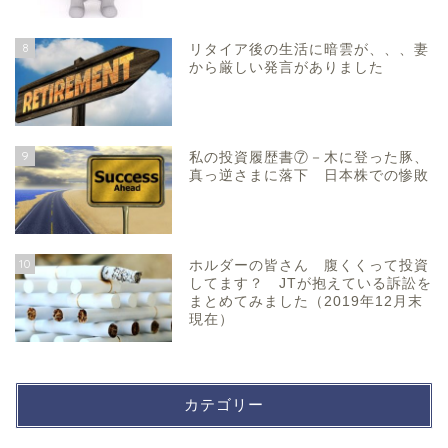
8
リタイア後の生活に暗雲が、、、妻
から厳しい発言がありました
9
私の投資履歴書⑦－木に登った豚、
真っ逆さまに落下 日本株での惨敗
10
ホルダーの皆さん 腹くくって投資
してます？ JTが抱えている訴訟を
まとめてみました（2019年12月末
現在）
カテゴリー