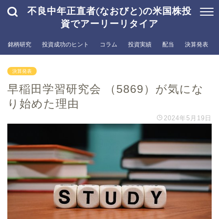
不良中年正直者(なおびと)の米国株投
資でアーリーリタイア
銘柄研究
投資成功のヒント
コラム
投資実績
配当
決算発表
決算発表
早稲田学習研究会 （5869）が気にな
り始めた理由
2024年5月19日