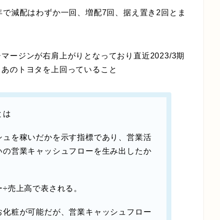
年で減配はわずか一回、増配7回、据え置き2回とま
ージンが右肩上がりとなっており直近2023/3期
るあのトヨタを上回っていること
とは
シュを稼いだかを示す指標であり、営業活
いの営業キャッシュフローを生み出したか
ー÷売上高で表される。
お化粧が可能だが、営業キャッシュフロー