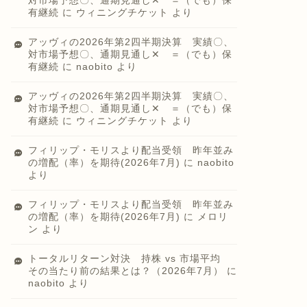
対市場予想〇、通期見通し✕ ＝（でも）保
有継続
に
ウィニングチケット
より
アッヴィの2026年第2四半期決算 実績〇、
対市場予想〇、通期見通し✕ ＝（でも）保
有継続
に
naobito
より
アッヴィの2026年第2四半期決算 実績〇、
対市場予想〇、通期見通し✕ ＝（でも）保
有継続
に
ウィニングチケット
より
フィリップ・モリスより配当受領 昨年並み
の増配（率）を期待(2026年7月)
に
naobito
より
フィリップ・モリスより配当受領 昨年並み
の増配（率）を期待(2026年7月)
に
メロリ
ン
より
トータルリターン対決 持株 vs 市場平均
その当たり前の結果とは？（2026年7月）
に
naobito
より