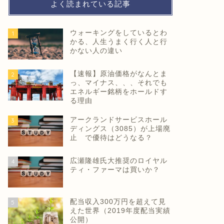
よく読まれている記事
ウォーキングをしているとわ
1
かる、人生うまく行く人と行
かない人の違い
【速報】原油価格がなんとま
2
っ、マイナス、、、それでも
エネルギー銘柄をホールドす
る理由
アークランドサービスホール
3
ディングス（3085）が上場廃
止 で優待はどうなる？
広瀬隆雄氏大推奨のロイヤル
4
ティ・ファーマは買いか？
配当収入300万円を超えて見
5
えた世界（2019年度配当実績
公開）