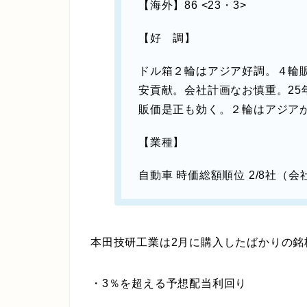
【海外】86 <23・3>
【好 調】
ドル箱２輪はアジア好調。４輪販
安貢献。会社計画なお慎重。25
販価是正も効く。２輪はアジア
【業種】
自動車 時価総額順位 2/8社（
本田技研工業は2月に購入したばかりの銘
・3％を超える予想配当利回り