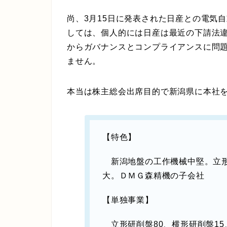
尚、3月15日に発表された日産との電気
しては、個人的には日産は最近の下請法
からガバナンスとコンプライアンスに問
ません。
本当は株主総会出席目的で新潟県に本社を
【特色】
新潟地盤の工作機械中堅。立形
大。ＤＭＧ森精機の子会社
【単独事業】
立形研削盤80、横形研削盤15、他