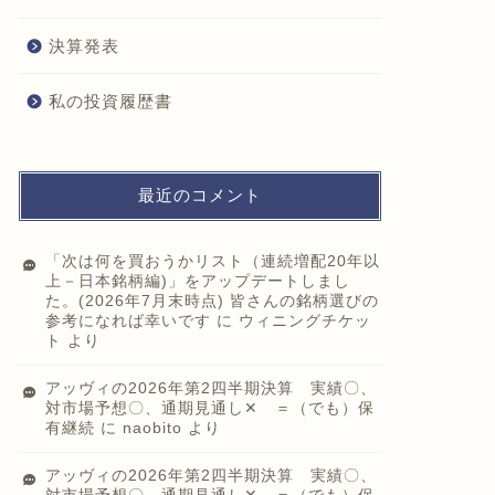
決算発表
私の投資履歴書
最近のコメント
「次は何を買おうかリスト（連続増配20年以
上－日本銘柄編)」をアップデートしまし
た。(2026年7月末時点) 皆さんの銘柄選びの
参考になれば幸いです
に
ウィニングチケッ
ト
より
アッヴィの2026年第2四半期決算 実績〇、
対市場予想〇、通期見通し✕ ＝（でも）保
有継続
に
naobito
より
アッヴィの2026年第2四半期決算 実績〇、