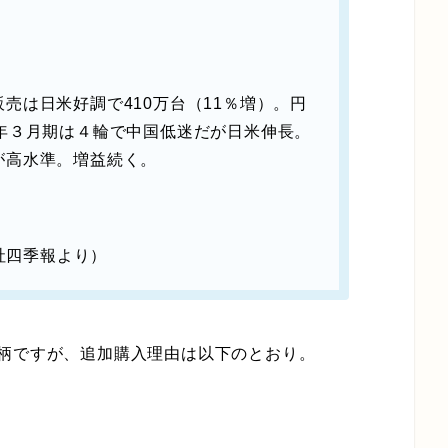
売は日米好調で410万台（11％増）。円
年３月期は４輪で中国低迷だが日米伸長。
が高水準。増益続く。
会社四季報より）
柄ですが、追加購入理由は以下のとおり。