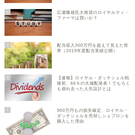
4
広瀬隆雄氏大推奨のロイヤルティ・
ファーマは買いか？
5
配当収入300万円を超えて見えた世
界（2019年度配当実績公開）
6
【速報】ロイヤル・ダッチシェル戦
後初、66％の大減配発表！でもろく
も崩れ去った人生設計とは
7
900万円もの損失確定、ロイヤル・
ダッチシェルを売却しシェブロンを
購入した理由