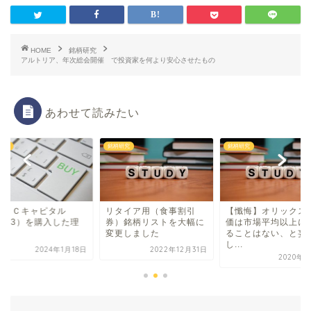
HOME
銘柄研究
アルトリア、年次総会開催 で投資家を何より安心させたもの
あわせて読みたい
研究
銘柄研究
銘柄研究
菱ＨＣキャピタル
リタイア用（食事割引
【懺悔】オリックス
8593）を購入した理
券）銘柄リストを大幅に
価は市場平均以上に
変更しました
ることはない、と妄
し...
2024年1月18日
2022年12月31日
2020年4