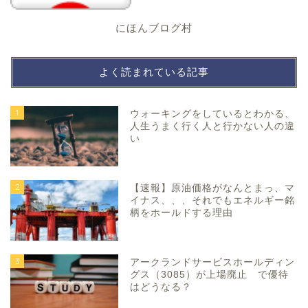
にほんブログ村
よく読まれている記事
1
ウォーキングをしているとわかる、
人生うまく行く人と行かない人の違
い
2
【速報】原油価格がなんとまっ、マ
イナス、、、それでもエネルギー銘
柄をホールドする理由
3
アークランドサービスホールディン
グス（3085）が上場廃止 で優待
はどうなる？