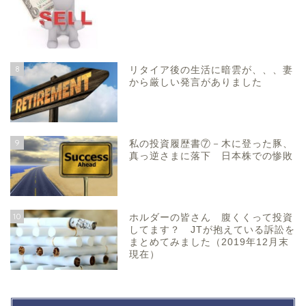
8
リタイア後の生活に暗雲が、、、妻
から厳しい発言がありました
9
私の投資履歴書⑦－木に登った豚、
真っ逆さまに落下 日本株での惨敗
10
ホルダーの皆さん 腹くくって投資
してます？ JTが抱えている訴訟を
まとめてみました（2019年12月末
現在）