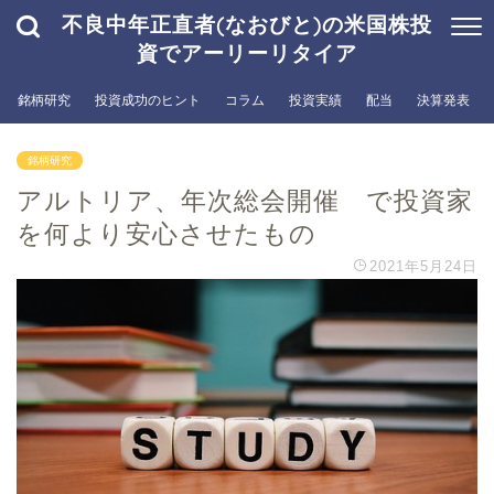
不良中年正直者(なおびと)の米国株投
資でアーリーリタイア
銘柄研究
投資成功のヒント
コラム
投資実績
配当
決算発表
銘柄研究
アルトリア、年次総会開催 で投資家
を何より安心させたもの
2021年5月24日