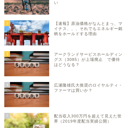
い
2
【速報】原油価格がなんとまっ、マ
イナス、、、それでもエネルギー銘
柄をホールドする理由
3
アークランドサービスホールディン
グス（3085）が上場廃止 で優待
はどうなる？
4
広瀬隆雄氏大推奨のロイヤルティ・
ファーマは買いか？
5
配当収入300万円を超えて見えた世
界（2019年度配当実績公開）