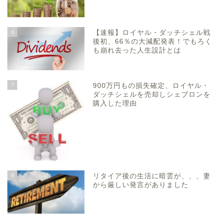
6
【速報】ロイヤル・ダッチシェル戦
後初、66％の大減配発表！でもろく
も崩れ去った人生設計とは
7
900万円もの損失確定、ロイヤル・
ダッチシェルを売却しシェブロンを
購入した理由
8
リタイア後の生活に暗雲が、、、妻
から厳しい発言がありました