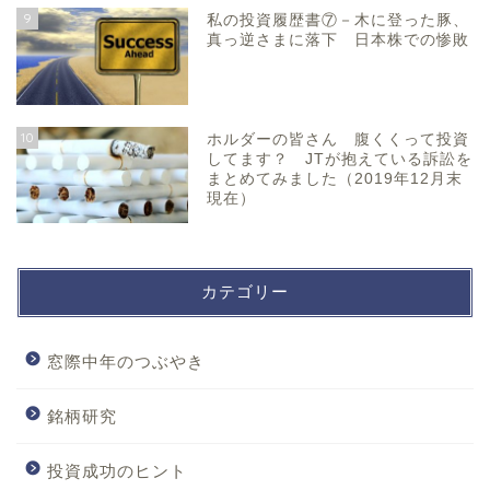
9
私の投資履歴書⑦－木に登った豚、
真っ逆さまに落下 日本株での惨敗
10
ホルダーの皆さん 腹くくって投資
してます？ JTが抱えている訴訟を
まとめてみました（2019年12月末
現在）
カテゴリー
窓際中年のつぶやき
銘柄研究
投資成功のヒント