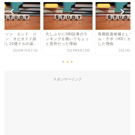
研究
銘柄研究
銘柄研究
ョンソン エンド ジ
久しぶりにSBI証券のラ
長期投資候補として
ンソン、オピオイド訴
ンキングを覗いてちょっ
ム・デポ（HD）が
関し10億ドルの追...
と意外だった理由
した理由
2020年10月27日
2023年8月23日
2022年4月
スポンサーリンク