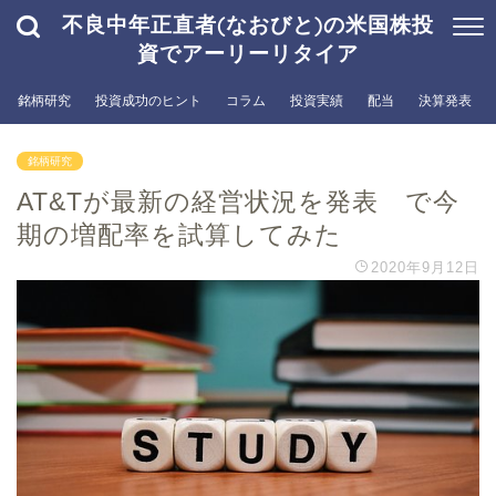
不良中年正直者(なおびと)の米国株投
資でアーリーリタイア
銘柄研究
投資成功のヒント
コラム
投資実績
配当
決算発表
銘柄研究
AT&Tが最新の経営状況を発表 で今
期の増配率を試算してみた
2020年9月12日