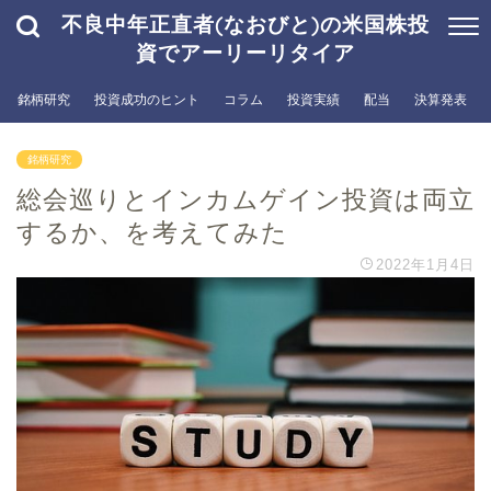
不良中年正直者(なおびと)の米国株投
資でアーリーリタイア
銘柄研究
投資成功のヒント
コラム
投資実績
配当
決算発表
銘柄研究
総会巡りとインカムゲイン投資は両立
するか、を考えてみた
2022年1月4日