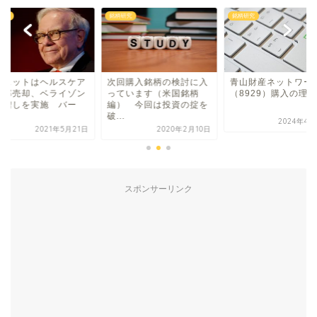
研究
銘柄研究
銘柄研究
フェットはヘルスケア
次回購入銘柄の検討に入
青山財産ネットワー
一部売却、ベライゾン
っています（米国銘柄
（8929）購入の理由
い増しを実施 バー
編） 今回は投資の掟を
.
破...
2024年4月
2021年5月21日
2020年2月10日
スポンサーリンク