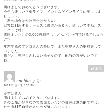
明けましておめでとうございます。
今年も楽しい？株ライフ、インカムゲインライフの年にしま
しょう〜。
（私の場合はかけ声だけかもw）
日常に利用するサービスに優待があると、嬉しいですね。ス
ーパーは特に！
雪国まいたけの3,000円相当も、どんだけ〜?!頂けるでしょう
(^^♪
年末年始のマツコさんの番組で、また桐谷さんの取材をして
いました。
物だと…整理しきれない様子なので、配当の方がいいです
ね。
返信
naobito
より:
2022年1月4日 2:36 PM
みずほさん
明けましておめでとうございます。
きのこ類が好きなので雪国まいたけの優待は魅力的ですね。
ただ有利子負債が多いのが気になります。