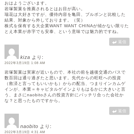
おはようございます。
岩塚製菓を推薦されるとはお目が高い。
瑞花は大好きですが、優待内容を亀田、ブルボンと比較した
結果、対象から外しております。（笑）
株式を保有する大企業WANT WANT CHINAが傾かない限りた
とえ本業が赤字でも安泰、という意味では魅力的ですね。
返信
kiza
より:
2022年3月19日 1:08 AM
岩塚製菓は実家が近いもので、本社の前を越後交通のバスで
数百回は通り過ぎたと思います。先代からの旺旺への投資
（救済と言ってもいいかも）からの配当、つまりインカムゲ
インが、本業＝キャピタルゲインよりもはるかに大きいと言
う、まさにnaobitoさんの投資方針にバッチリ合った会社か
な？と思ったものですから。
返信
naobito
より:
2022年3月19日 4:31 AM