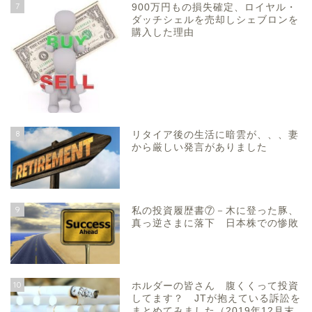
7
900万円もの損失確定、ロイヤル・
ダッチシェルを売却しシェブロンを
購入した理由
8
リタイア後の生活に暗雲が、、、妻
から厳しい発言がありました
9
私の投資履歴書⑦－木に登った豚、
真っ逆さまに落下 日本株での惨敗
10
ホルダーの皆さん 腹くくって投資
してます？ JTが抱えている訴訟を
まとめてみました（2019年12月末