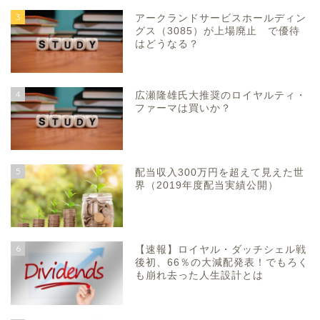
3
アークランドサービスホールディン
グス（3085）が上場廃止 で優待
はどうなる？
4
広瀬隆雄氏大推奨のロイヤルティ・
ファーマは買いか？
5
配当収入300万円を超えて見えた世
界（2019年度配当実績公開）
6
【速報】ロイヤル・ダッチシェル戦
後初、66％の大減配発表！でもろく
も崩れ去った人生設計とは