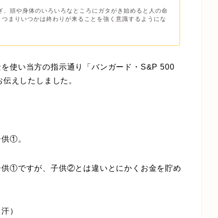
過ぎ、頭や身体のいろいろなところにガタがき始めると人の命
、つまりいつかは終わりが来ることを強く意識するようにな
使い当方の指示通り「バンガード・S&P 500
お伝えしたしました。
子供
①
。
子供①ですが、子供②とは違いとにかくお金を貯め
（汗）