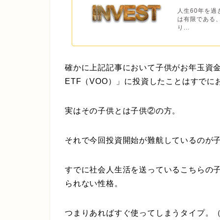
人生60年を
は有限である
り...
確かに上記記事において子供がお年玉資金を
ETF（VOO）」に投資したことはすでに
実はその子供とは子供
②
の方。
それで今回投資開始が難航しているのが
すでに社会人生活を送っているこちらの
られない性格。
つまりあればすぐ使ってしまうタイプ。