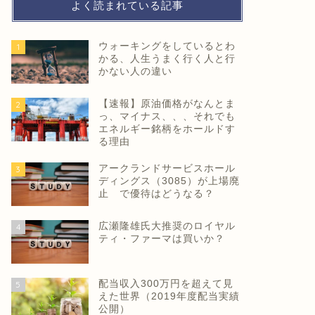
よく読まれている記事
ウォーキングをしているとわ
1
かる、人生うまく行く人と行
かない人の違い
【速報】原油価格がなんとま
2
っ、マイナス、、、それでも
エネルギー銘柄をホールドす
る理由
アークランドサービスホール
3
ディングス（3085）が上場廃
止 で優待はどうなる？
広瀬隆雄氏大推奨のロイヤル
4
ティ・ファーマは買いか？
配当収入300万円を超えて見
5
えた世界（2019年度配当実績
公開）