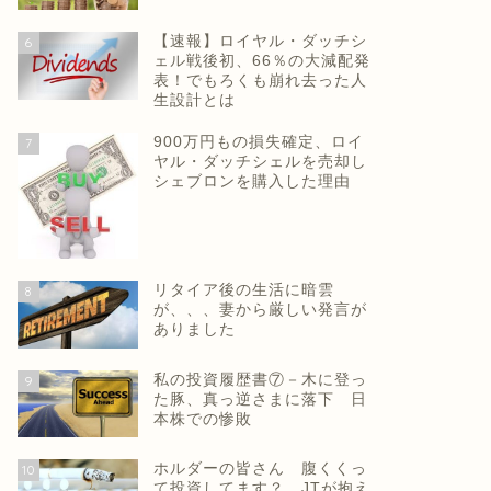
【速報】ロイヤル・ダッチシ
6
ェル戦後初、66％の大減配発
表！でもろくも崩れ去った人
生設計とは
900万円もの損失確定、ロイ
7
ヤル・ダッチシェルを売却し
シェブロンを購入した理由
リタイア後の生活に暗雲
8
が、、、妻から厳しい発言が
ありました
私の投資履歴書⑦－木に登っ
9
た豚、真っ逆さまに落下 日
本株での惨敗
ホルダーの皆さん 腹くくっ
10
て投資してます？ JTが抱え