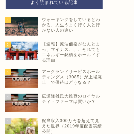
よく読まれている記事
ウォーキングをしているとわ
1
かる、人生うまく行く人と行
かない人の違い
【速報】原油価格がなんとま
2
っ、マイナス、、、それでも
エネルギー銘柄をホールドす
る理由
アークランドサービスホール
3
ディングス（3085）が上場廃
止 で優待はどうなる？
広瀬隆雄氏大推奨のロイヤル
4
ティ・ファーマは買いか？
配当収入300万円を超えて見
5
えた世界（2019年度配当実績
公開）