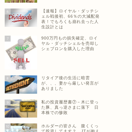
【速報】ロイヤル・ダッチシ
6
ェル戦後初、66％の大減配発
表！でもろくも崩れ去った人
生設計とは
900万円もの損失確定、ロイ
7
ヤル・ダッチシェルを売却し
シェブロンを購入した理由
リタイア後の生活に暗雲
8
が、、、妻から厳しい発言が
ありました
私の投資履歴書⑦－木に登っ
9
た豚、真っ逆さまに落下 日
本株での惨敗
ホルダーの皆さん 腹くくっ
10
て投資してます？ JTが抱え