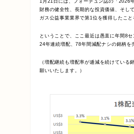
1月21日には、フォーチュン誌の「202
財務の健全性、長期的な投資価値、そし
ガス公益事業業界で第1位を獲得した
こと
ということで、ここ最近は愚直に年間8
24年連続増配、78年間減配ナシ
の銘柄を
（増配継続も増配率が逓減を続けている
願いいたします。）