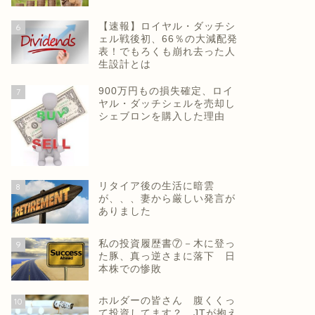
【速報】ロイヤル・ダッチシ
6
ェル戦後初、66％の大減配発
表！でもろくも崩れ去った人
生設計とは
900万円もの損失確定、ロイ
7
ヤル・ダッチシェルを売却し
シェブロンを購入した理由
リタイア後の生活に暗雲
8
が、、、妻から厳しい発言が
ありました
私の投資履歴書⑦－木に登っ
9
た豚、真っ逆さまに落下 日
本株での惨敗
ホルダーの皆さん 腹くくっ
10
て投資してます？ JTが抱え