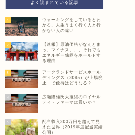
よく読まれている記事
ウォーキングをしているとわ
1
かる、人生うまく行く人と行
かない人の違い
【速報】原油価格がなんとま
2
っ、マイナス、、、それでも
エネルギー銘柄をホールドす
る理由
アークランドサービスホール
3
ディングス（3085）が上場廃
止 で優待はどうなる？
広瀬隆雄氏大推奨のロイヤル
4
ティ・ファーマは買いか？
配当収入300万円を超えて見
5
えた世界（2019年度配当実績
公開）