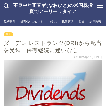
不良中年正直者(なおびと)の米国株投
資でアーリーリタイア
銘柄研究
投資成功のヒント
コラム
投資実績
配当
決算発表
配当
ダーデン レストランツ(DRI)から配当
を受領 保有継続に迷いなし
2025年11月19日