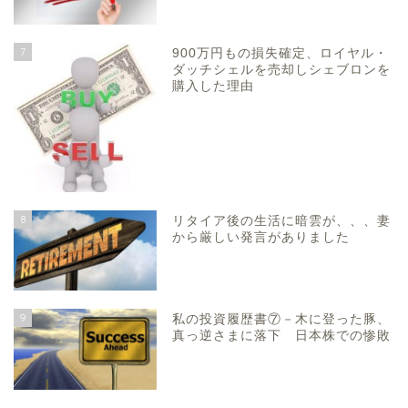
7
900万円もの損失確定、ロイヤル・
ダッチシェルを売却しシェブロンを
購入した理由
8
リタイア後の生活に暗雲が、、、妻
から厳しい発言がありました
9
私の投資履歴書⑦－木に登った豚、
真っ逆さまに落下 日本株での惨敗