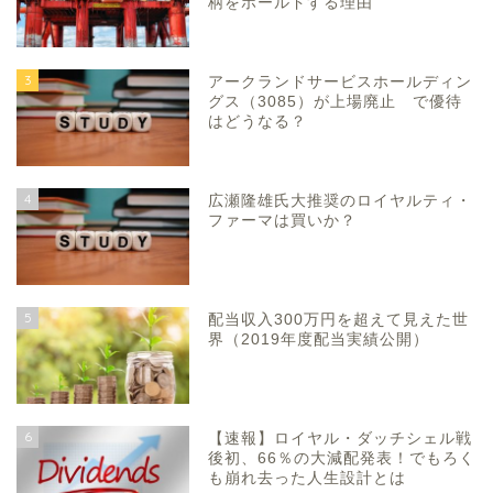
柄をホールドする理由
3
アークランドサービスホールディン
グス（3085）が上場廃止 で優待
はどうなる？
4
広瀬隆雄氏大推奨のロイヤルティ・
ファーマは買いか？
5
配当収入300万円を超えて見えた世
界（2019年度配当実績公開）
6
【速報】ロイヤル・ダッチシェル戦
後初、66％の大減配発表！でもろく
も崩れ去った人生設計とは