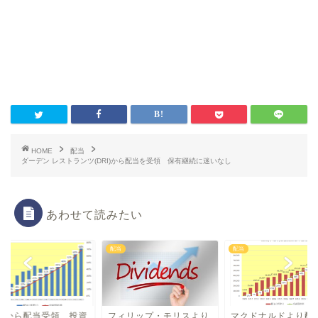
HOME
配当
ダーデン レストランツ(DRI)から配当を受領 保有継続に迷いなし
あわせて読みたい
配当
配当
&Gから配当受領 投資
フィリップ・モリスより
マクドナルドより配