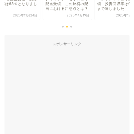
収率は68％となりまし
配当受領、この銘柄の配
領 投資回収率は91
当における注意点とは？
まで達しました
2023年11月24日
2025年4月19日
2023年12
スポンサーリンク