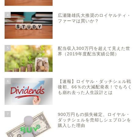
4
広瀬隆雄氏大推奨のロイヤルティ・
ファーマは買いか？
5
配当収入300万円を超えて見えた世
界（2019年度配当実績公開）
6
【速報】ロイヤル・ダッチシェル戦
後初、66％の大減配発表！でもろく
も崩れ去った人生設計とは
7
900万円もの損失確定、ロイヤル・
ダッチシェルを売却しシェブロンを
購入した理由