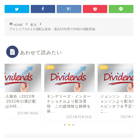
HOME
配当
アルトリアが4.1％増配を発表 過去55年間で59回の増配実施
あわせて読みたい
配当
配当
当収入報告（2022年
モンデリーズ・インター
ジョンソン エンド
月）2022年の累計配
ナショナルより配当受
ョンソンより配当
入は346....
領 この超地味な銘柄を
スピンオフを予定す
保...
こ...
2023年1月6日
2022年10月26日
2021年12