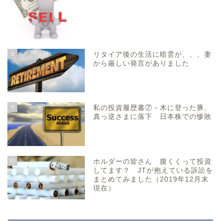
8
リタイア後の生活に暗雲が、、、妻
から厳しい発言がありました
9
私の投資履歴書⑦－木に登った豚、
真っ逆さまに落下 日本株での惨敗
10
ホルダーの皆さん 腹くくって投資
してます？ JTが抱えている訴訟を
まとめてみました（2019年12月末
現在）