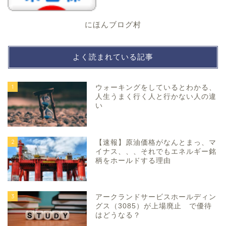
にほんブログ村
よく読まれている記事
1
ウォーキングをしているとわかる、
人生うまく行く人と行かない人の違
い
2
【速報】原油価格がなんとまっ、マ
イナス、、、それでもエネルギー銘
柄をホールドする理由
3
アークランドサービスホールディン
グス（3085）が上場廃止 で優待
はどうなる？