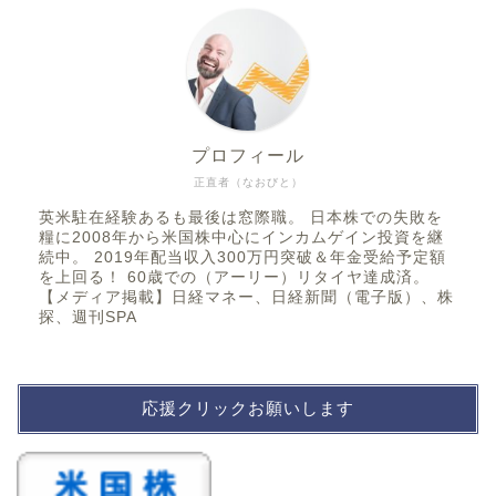
プロフィール
正直者（なおびと）
英米駐在経験あるも最後は窓際職。 日本株での失敗を
糧に2008年から米国株中心にインカムゲイン投資を継
続中。 2019年配当収入300万円突破＆年金受給予定額
を上回る！ 60歳での（アーリー）リタイヤ達成済。
【メディア掲載】日経マネー、日経新聞（電子版）、株
探、週刊SPA
応援クリックお願いします