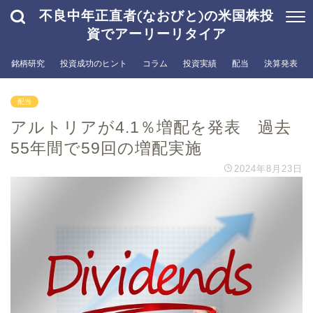
不良中年正直者(なおびと)の米国株投
資でアーリーリタイア
銘柄研究
投資成功のヒント
コラム
投資実績
配当
決算発表
配当
アルトリアが4.1％増配を発表 過去
55年間で59回の増配実施
2024年8月23日