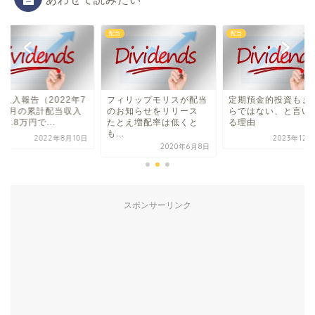
配当
配当
当収入報告（2022年7
フィリップモリスが配当
定期預金的投資もま
）7月の累計配当収入
のお知らせをリリース
らではない、と言い
84.8万円で...
たとえ増配率は低くと
る理由
も...
2022年8月10日
2023年12
2020年6月8日
スポンサーリンク