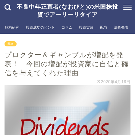
不良中年正直者(なおびと)の米国株投
資でアーリーリタイア
銘柄研究
投資成功のヒント
コラム
投資実績
配当
決算発表
配当
プロクター＆ギャンブルが増配を発
表！ 今回の増配が投資家に自信と確
信を与えてくれた理由
2020年4月16日