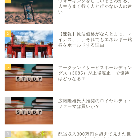
1
ウォーキングをしているとわかる、
人生うまく行く人と行かない人の違
い
2
【速報】原油価格がなんとまっ、マ
イナス、、、それでもエネルギー銘
柄をホールドする理由
3
アークランドサービスホールディン
グス（3085）が上場廃止 で優待
はどうなる？
4
広瀬隆雄氏大推奨のロイヤルティ・
ファーマは買いか？
5
配当収入300万円を超えて見えた世