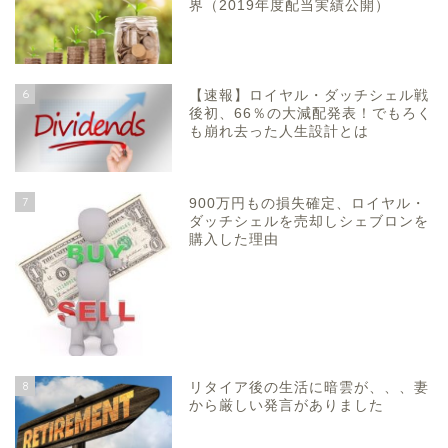
界（2019年度配当実績公開）
6
【速報】ロイヤル・ダッチシェル戦
後初、66％の大減配発表！でもろく
も崩れ去った人生設計とは
7
900万円もの損失確定、ロイヤル・
ダッチシェルを売却しシェブロンを
購入した理由
8
リタイア後の生活に暗雲が、、、妻
から厳しい発言がありました