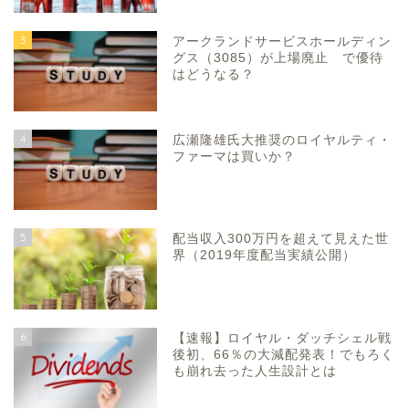
3
アークランドサービスホールディン
グス（3085）が上場廃止 で優待
はどうなる？
4
広瀬隆雄氏大推奨のロイヤルティ・
ファーマは買いか？
5
配当収入300万円を超えて見えた世
界（2019年度配当実績公開）
6
【速報】ロイヤル・ダッチシェル戦
後初、66％の大減配発表！でもろく
も崩れ去った人生設計とは