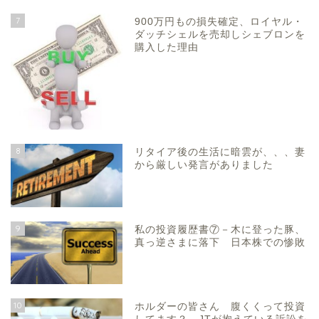
7
900万円もの損失確定、ロイヤル・
ダッチシェルを売却しシェブロンを
購入した理由
8
リタイア後の生活に暗雲が、、、妻
から厳しい発言がありました
9
私の投資履歴書⑦－木に登った豚、
真っ逆さまに落下 日本株での惨敗
10
ホルダーの皆さん 腹くくって投資