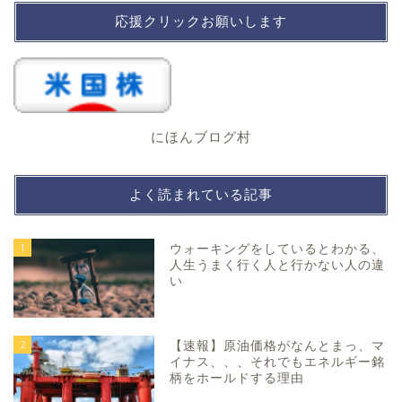
応援クリックお願いします
にほんブログ村
よく読まれている記事
1
ウォーキングをしているとわかる、
人生うまく行く人と行かない人の違
い
2
【速報】原油価格がなんとまっ、マ
イナス、、、それでもエネルギー銘
柄をホールドする理由