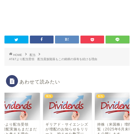
HOME
配当
AT&Tより配当受領 配当貴族陥落もこの銘柄の保有を続ける理由
あわせて読みたい
配当
配当
ェルより配当受領
ギリアド・サイエンシズ
持株（米国株）増配
2%増配実施もまだまだ
が増配のお知らせをリリ
覧（2025年6月末時