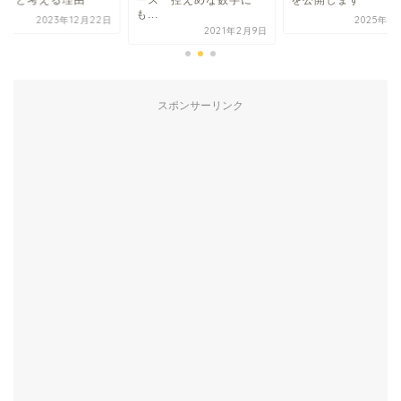
十分と考える理由
ース 控えめな数字に
を公開します
も...
2023年12月22日
2025年7
2021年2月9日
スポンサーリンク