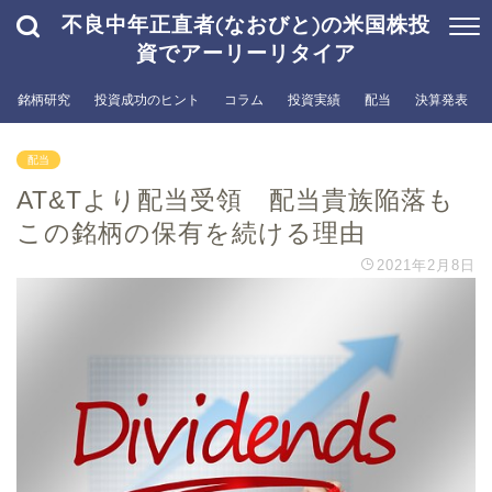
不良中年正直者(なおびと)の米国株投
資でアーリーリタイア
銘柄研究
投資成功のヒント
コラム
投資実績
配当
決算発表
配当
AT&Tより配当受領 配当貴族陥落も
この銘柄の保有を続ける理由
2021年2月8日