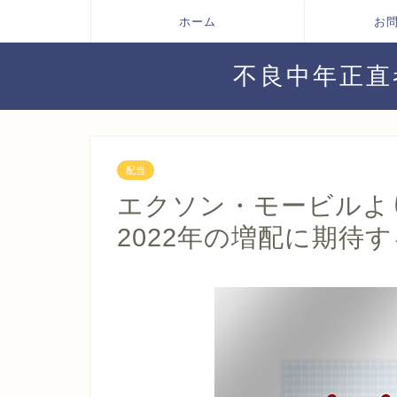
ホーム
お
不良中年正直
配当
エクソン・モービルよ
2022年の増配に期待