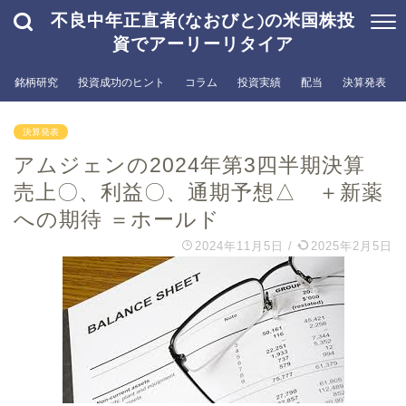
不良中年正直者(なおびと)の米国株投
資でアーリーリタイア
銘柄研究
投資成功のヒント
コラム
投資実績
配当
決算発表
決算発表
アムジェンの2024年第3四半期決算
売上〇、利益〇、通期予想△ ＋新薬
への期待 ＝ホールド
2024年11月5日
/
2025年2月5日