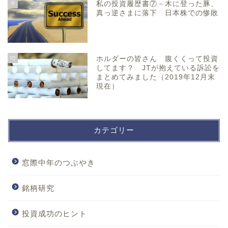
9
私の投資履歴書⑦－木に登った豚、
真っ逆さまに落下 日本株での惨敗
10
ホルダーの皆さん 腹くくって投資
してます？ JTが抱えている訴訟を
まとめてみました（2019年12月末
現在）
カテゴリー
窓際中年のつぶやき
銘柄研究
投資成功のヒント