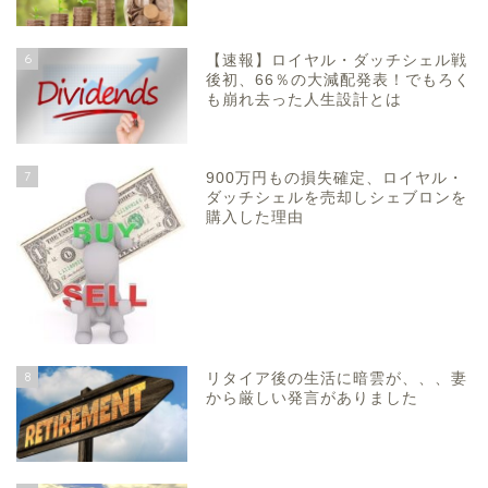
6
【速報】ロイヤル・ダッチシェル戦
後初、66％の大減配発表！でもろく
も崩れ去った人生設計とは
7
900万円もの損失確定、ロイヤル・
ダッチシェルを売却しシェブロンを
購入した理由
8
リタイア後の生活に暗雲が、、、妻
から厳しい発言がありました