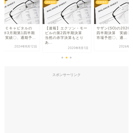
発表
決算発表
決算発表
菱ＨＣキャピタルの
【速報】エクソン・モー
サザン(SO)の2026
25年3月期第1四半期
ビルの第2四半期決算
四半期決算 実績〇
算 実績〇、通期予...
当然の赤字決算もとり
市場予想〇、通...
あ...
2024年8月12日
2026年5
2020年8月1日
スポンサーリンク