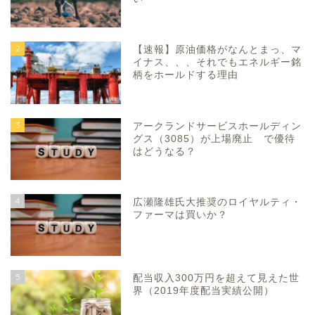
2
【速報】原油価格がなんとまっ、マ
イナス、、、それでもエネルギー銘
柄をホールドする理由
3
アークランドサービスホールディン
グス（3085）が上場廃止 で優待
はどうなる？
4
広瀬隆雄氏大推奨のロイヤルティ・
ファーマは買いか？
5
配当収入300万円を超えて見えた世
界（2019年度配当実績公開）