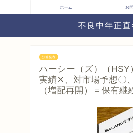
ホーム
お
不良中年正直
決算発表
ハーシー（ズ）（HSY
実績✕、対市場予想〇
（増配再開）＝保有継