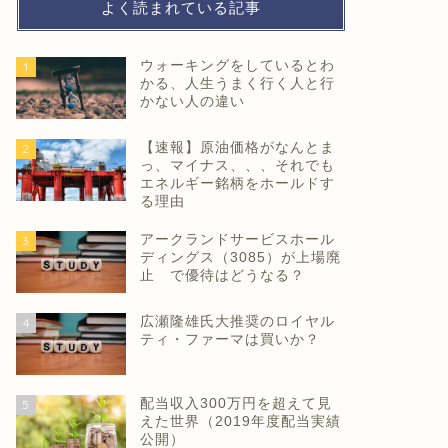
よく読まれている記事
ウォーキングをしているとわ
1
かる、人生うまく行く人と行
かない人の違い
【速報】原油価格がなんとま
2
っ、マイナス、、、それでも
エネルギー銘柄をホールドす
る理由
アークランドサービスホール
3
ディングス（3085）が上場廃
止 で優待はどうなる？
広瀬隆雄氏大推奨のロイヤル
4
ティ・ファーマは買いか？
配当収入300万円を超えて見
5
えた世界（2019年度配当実績
公開）