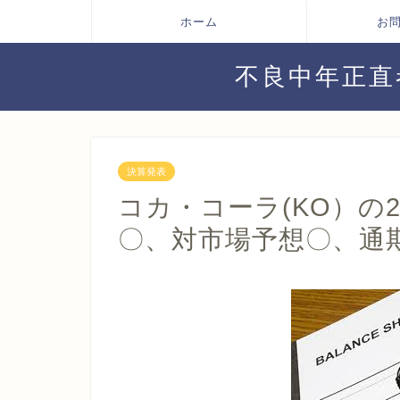
ホーム
お
不良中年正直
決算発表
コカ・コーラ(KO）の
〇、対市場予想〇、通