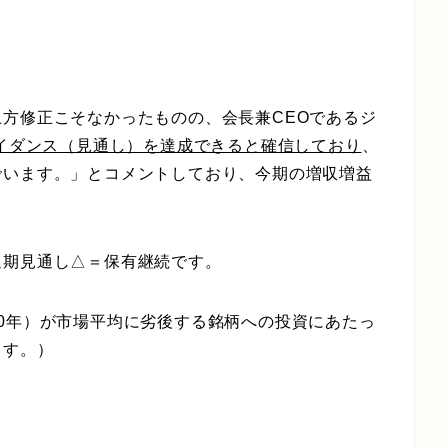
。
方修正こそなかったものの、会長兼CEOであるジ
ガイダンス（見通し）を達成できると確信しており
、
でいます。」とコメントしており、今期の増収増益
。
通期見通し△＝保有継続です。
0年）が市場平均に劣後する銘柄への投資にあたっ
ます。）
。