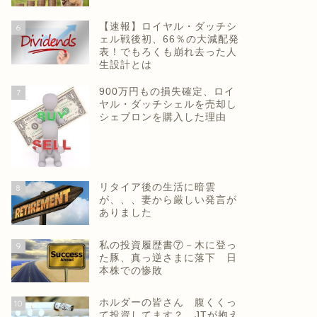
【速報】ロイヤル・ダッチシ
6
ェル戦後初、66％の大減配発
表！でもろくも崩れ去った人
生設計とは
900万円もの損失確定、ロイ
7
ヤル・ダッチシェルを売却し
シェブロンを購入した理由
リタイア後の生活に暗雲
8
が、、、妻から厳しい発言が
ありました
私の投資履歴書⑦－木に登っ
9
た豚、真っ逆さまに落下 日
本株での惨敗
ホルダーの皆さん 腹くくっ
10
て投資してます？ JTが抱え