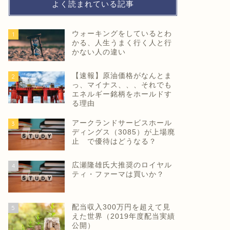
よく読まれている記事
ウォーキングをしているとわ
1
かる、人生うまく行く人と行
かない人の違い
【速報】原油価格がなんとま
2
っ、マイナス、、、それでも
エネルギー銘柄をホールドす
る理由
アークランドサービスホール
3
ディングス（3085）が上場廃
止 で優待はどうなる？
広瀬隆雄氏大推奨のロイヤル
4
ティ・ファーマは買いか？
配当収入300万円を超えて見
5
えた世界（2019年度配当実績
公開）