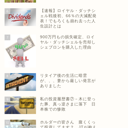
【速報】ロイヤル・ダッチシ
6
ェル戦後初、66％の大減配発
表！でもろくも崩れ去った人
生設計とは
900万円もの損失確定、ロイ
7
ヤル・ダッチシェルを売却し
シェブロンを購入した理由
リタイア後の生活に暗雲
8
が、、、妻から厳しい発言が
ありました
私の投資履歴書⑦－木に登っ
9
た豚、真っ逆さまに落下 日
本株での惨敗
ホルダーの皆さん 腹くくっ
10
て投資してます？ JTが抱え