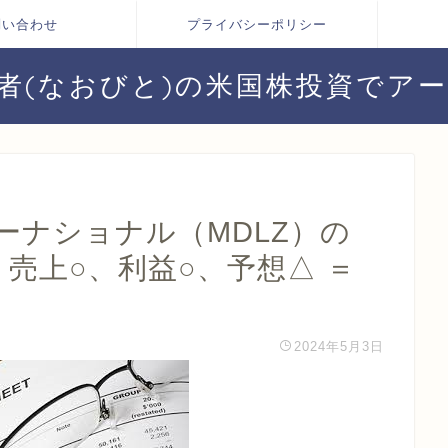
問い合わせ
プライバシーポリシー
者(なおびと)の米国株投資でア
ーナショナル（MDLZ）の
 売上○、利益○、予想△ ＝
2024年5月3日