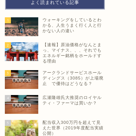
よく読まれている記事
ウォーキングをしているとわ
1
かる、人生うまく行く人と行
かない人の違い
【速報】原油価格がなんとま
2
っ、マイナス、、、それでも
エネルギー銘柄をホールドす
る理由
アークランドサービスホール
3
ディングス（3085）が上場廃
止 で優待はどうなる？
広瀬隆雄氏大推奨のロイヤル
4
ティ・ファーマは買いか？
配当収入300万円を超えて見
5
えた世界（2019年度配当実績
公開）