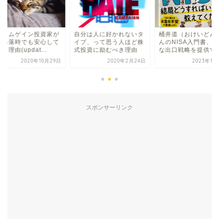
ンカムゲイン投資家が
自分は人に好かれないタ
桶井道（おけいどん
価暴落時でも安心して
イプ、って思う人ほど株
んのNISA入門書、
る理由(updat...
式投資に励むべき理由
な出口戦略を提供する.
2020年10月29日
2020年2月24日
2023年11
スポンサーリンク