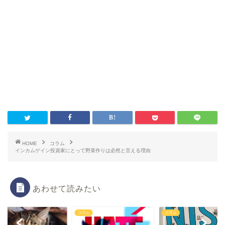
HOME
コラム
インカムゲイン投資家にとって野菜作りは必然と言える理由
あわせて読みたい
ム
コラム
コラム