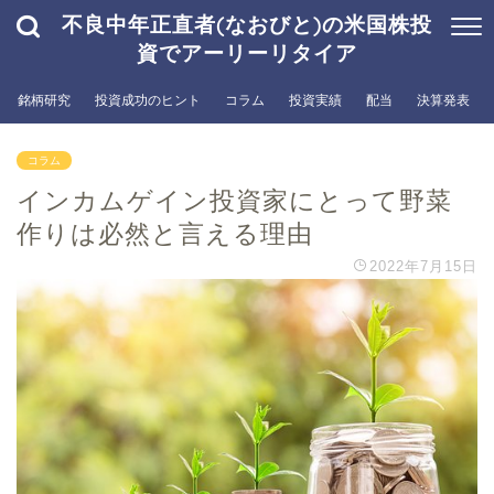
不良中年正直者(なおびと)の米国株投
資でアーリーリタイア
銘柄研究
投資成功のヒント
コラム
投資実績
配当
決算発表
コラム
インカムゲイン投資家にとって野菜
作りは必然と言える理由
2022年7月15日