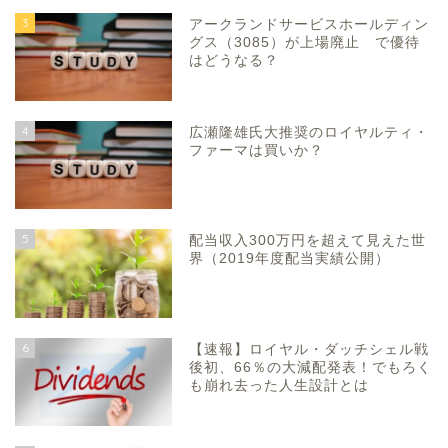
3
アークランドサービスホールディン
グス（3085）が上場廃止 で優待
はどうなる？
4
広瀬隆雄氏大推奨のロイヤルティ・
ファーマは買いか？
5
配当収入300万円を超えて見えた世
界（2019年度配当実績公開）
6
【速報】ロイヤル・ダッチシェル戦
後初、66％の大減配発表！でもろく
も崩れ去った人生設計とは