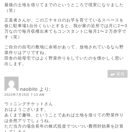
最後の土地を借りてまでのというところで現実になりました
（笑）
正直者さんが、この三十キロのお芋を育てているスペースを
仮に駐車場1台分くらいとすると、我が家の近所では月に2〜3
万なので毎月収穫出来てもコンスタントに毎月1〜２万赤字で
す（笑）
ご自分の自宅の敷地に余裕があって、放地されているなら野
菜作りはアリですね。
田舎の祖母宅ではよく野菜作りをしていたのを懐かしく思い
出します。
返信
naobito
より:
2022年7月15日 7:13 AM
ウィニングチケットさん
おはようございます。
あくまで趣味、ということであれば土地を借りての野菜作り
は全然アリでしょうね。
ただ当方の場合長年の株式投資でついつい費用対効果を計算
してしまう。