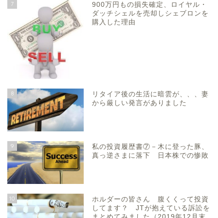
7
900万円もの損失確定、ロイヤル・
ダッチシェルを売却しシェブロンを
購入した理由
8
リタイア後の生活に暗雲が、、、妻
から厳しい発言がありました
9
私の投資履歴書⑦－木に登った豚、
真っ逆さまに落下 日本株での惨敗
10
ホルダーの皆さん 腹くくって投資
してます？ JTが抱えている訴訟を
まとめてみました（2019年12月末