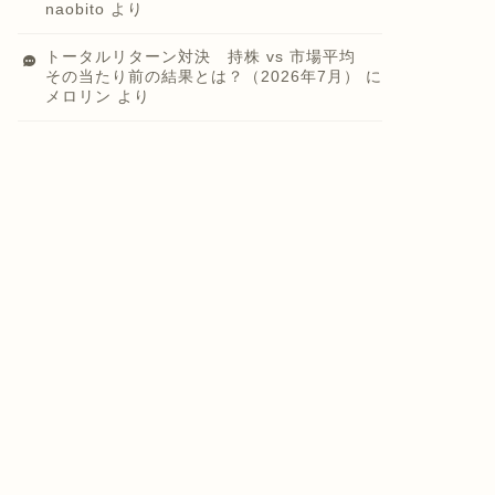
naobito
より
トータルリターン対決 持株 vs 市場平均
その当たり前の結果とは？（2026年7月）
に
メロリン
より
ラム
コラム
国民健康保険料の決定通知書を
フェットはロイヤルティ・フ
受領しました
ーマを購入しシェブロンの買
増しを実施 バークシャ
・...
2024年7月23
2021年11月17日