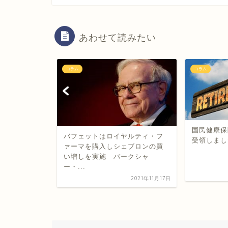
あわせて読みたい
コラム
コラム
国民健康保
ん定期便到着
バフェットはロイヤルティ・フ
受領しまし
資に感謝し
ァーマを購入しシェブロンの買
い増しを実施 バークシャ
ー・...
2020年7月20日
2021年11月17日