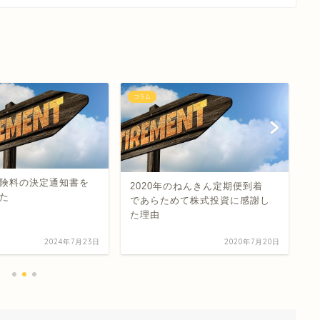
コラム
コ
険料の決定通知書を
2020年のねんきん定期便到着
バ
た
であらためて株式投資に感謝し
ァ
た理由
い
ー
2024年7月23日
2020年7月20日