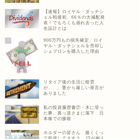
【速報】ロイヤル・ダッチシ
6
ェル戦後初、66％の大減配発
表！でもろくも崩れ去った人
生設計とは
900万円もの損失確定、ロイ
7
ヤル・ダッチシェルを売却し
シェブロンを購入した理由
リタイア後の生活に暗雲
8
が、、、妻から厳しい発言が
ありました
私の投資履歴書⑦－木に登っ
9
た豚、真っ逆さまに落下 日
本株での惨敗
ホルダーの皆さん 腹くくっ
10
て投資してます？ JTが抱え