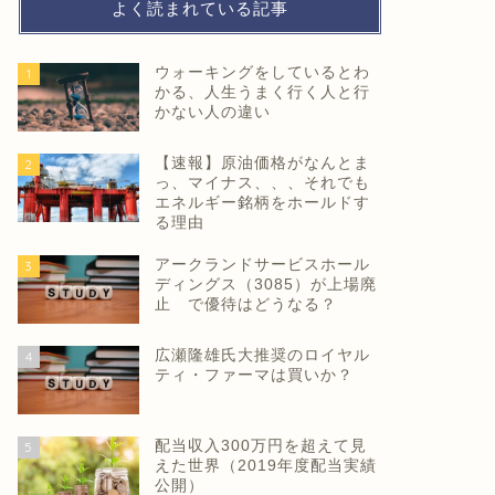
よく読まれている記事
ウォーキングをしているとわ
1
かる、人生うまく行く人と行
かない人の違い
【速報】原油価格がなんとま
2
っ、マイナス、、、それでも
エネルギー銘柄をホールドす
る理由
アークランドサービスホール
3
ディングス（3085）が上場廃
止 で優待はどうなる？
広瀬隆雄氏大推奨のロイヤル
4
ティ・ファーマは買いか？
配当収入300万円を超えて見
5
えた世界（2019年度配当実績
公開）