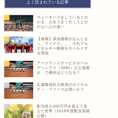
よく読まれている記事
ウォーキングをしているとわ
1
かる、人生うまく行く人と行
かない人の違い
【速報】原油価格がなんとま
2
っ、マイナス、、、それでも
エネルギー銘柄をホールドす
る理由
アークランドサービスホール
3
ディングス（3085）が上場廃
止 で優待はどうなる？
広瀬隆雄氏大推奨のロイヤル
4
ティ・ファーマは買いか？
配当収入300万円を超えて見
5
えた世界（2019年度配当実績
公開）