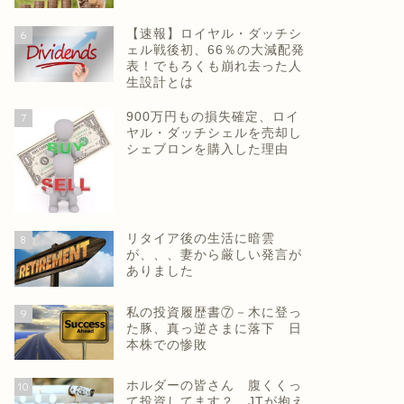
【速報】ロイヤル・ダッチシ
6
ェル戦後初、66％の大減配発
表！でもろくも崩れ去った人
生設計とは
900万円もの損失確定、ロイ
7
ヤル・ダッチシェルを売却し
シェブロンを購入した理由
リタイア後の生活に暗雲
8
が、、、妻から厳しい発言が
ありました
私の投資履歴書⑦－木に登っ
9
た豚、真っ逆さまに落下 日
本株での惨敗
ホルダーの皆さん 腹くくっ
10
て投資してます？ JTが抱え