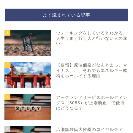
よく読まれている記事
1
ウォーキングをしているとわかる、
人生うまく行く人と行かない人の違
い
2
【速報】原油価格がなんとまっ、マ
イナス、、、それでもエネルギー銘
柄をホールドする理由
3
アークランドサービスホールディン
グス（3085）が上場廃止 で優待
はどうなる？
4
広瀬隆雄氏大推奨のロイヤルティ・