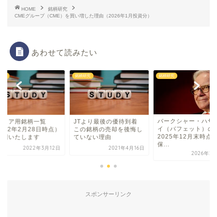
HOME
銘柄研究
CMEグループ（CME）を買い増した理由（2026年1月投資分）
あわせて読みたい
研究
銘柄研究
銘柄研究
バークシャー・ハザ
タイア用銘柄一覧
JTより最後の優待到着
イ（バフェット）の
022年2月28日時点）
この銘柄の売却を後悔し
2025年12月末時点
公開いたします
ていない理由
保...
2022年3月12日
2021年4月16日
2026年2
スポンサーリンク