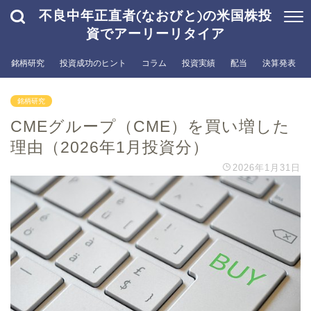
不良中年正直者(なおびと)の米国株投
資でアーリーリタイア
銘柄研究
投資成功のヒント
コラム
投資実績
配当
決算発表
銘柄研究
CMEグループ（CME）を買い増した
理由（2026年1月投資分）
2026年1月31日