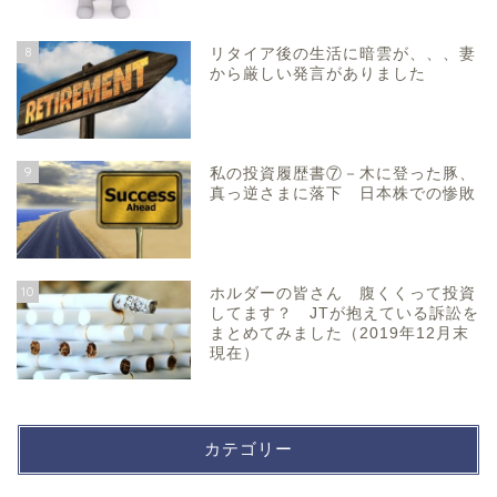
8
リタイア後の生活に暗雲が、、、妻
から厳しい発言がありました
9
私の投資履歴書⑦－木に登った豚、
真っ逆さまに落下 日本株での惨敗
10
ホルダーの皆さん 腹くくって投資
してます？ JTが抱えている訴訟を
まとめてみました（2019年12月末
現在）
カテゴリー