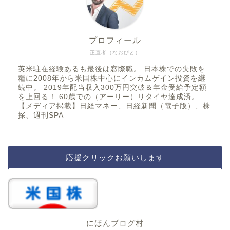
プロフィール
正直者（なおびと）
英米駐在経験あるも最後は窓際職。 日本株での失敗を
糧に2008年から米国株中心にインカムゲイン投資を継
続中。 2019年配当収入300万円突破＆年金受給予定額
を上回る！ 60歳での（アーリー）リタイヤ達成済。
【メディア掲載】日経マネー、日経新聞（電子版）、株
探、週刊SPA
応援クリックお願いします
にほんブログ村