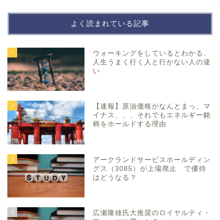
よく読まれている記事
1
ウォーキングをしているとわかる、
人生うまく行く人と行かない人の違
い
2
【速報】原油価格がなんとまっ、マ
イナス、、、それでもエネルギー銘
柄をホールドする理由
3
アークランドサービスホールディン
グス（3085）が上場廃止 で優待
はどうなる？
4
広瀬隆雄氏大推奨のロイヤルティ・