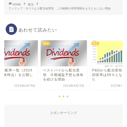
HOME
配当
フィリップ・モリスより配当金受領 この銘柄が岸田増税をもろともしない理由
あわせて読みたい
配当
配当
株増配率一覧（2024
ベストバイから配当受
P&Gから配当受領 
5月末時点）を公開し
領 今期減益予想も保有
回収率は68％となり
す
を続ける理由
た
2024年6月19日
2024年4月13日
2023年11
スポンサーリンク