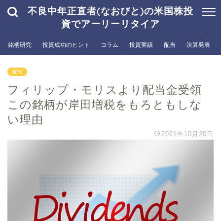
不良中年正直者(なおびと)の米国株投
資でアーリーリタイア
銘柄研究
投資成功のヒント
コラム
投資実績
配当
決算発表
配当
フィリップ・モリスより配当金受領
この銘柄が岸田増税をもろともしな
い理由
2021年10月20日