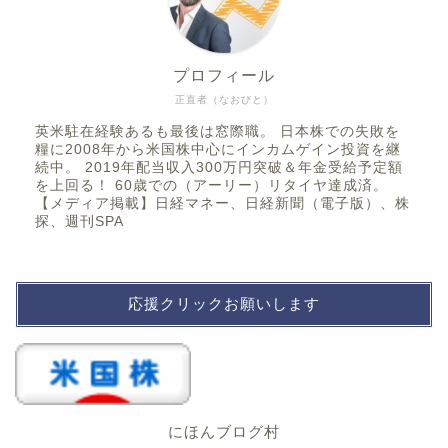
プロフィール
正直者（なおびと）
英米駐在経験あるも最後は窓際職。 日本株での失敗を
糧に2008年から米国株中心にインカムゲイン投資を継
続中。 2019年配当収入300万円突破＆年金受給予定額
を上回る！ 60歳での（アーリー）リタイヤ達成済。
【メディア掲載】日経マネー、日経新聞（電子版）、株
探、週刊SPA
応援クリックお願いします
にほんブログ村