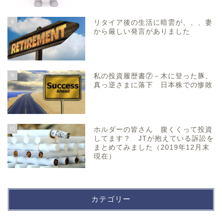
8
リタイア後の生活に暗雲が、、、妻
から厳しい発言がありました
9
私の投資履歴書⑦－木に登った豚、
真っ逆さまに落下 日本株での惨敗
10
ホルダーの皆さん 腹くくって投資
してます？ JTが抱えている訴訟を
まとめてみました（2019年12月末
現在）
カテゴリー