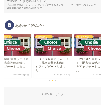
HOME
投資成功のヒント
「次は何を買おうかリスト」をアップデートしました。(2022年3月末時点) 皆さんの
銘柄選びの参考になれば幸いです
あわせて読みたい
成功のヒント
投資成功のヒント
投資成功のヒント
次は何を買おうかリス
「次は何を買おうかリス
「次は何を買おうか
（配当貴族銘柄編)」
ト（配当貴族銘柄編)」
ト（配当貴族銘柄編)
アップデートしまし
をアップデートしまし
をアップデートしま
.
た...
た...
2024年8月6日
2025年7月3日
2025年1
スポンサーリンク