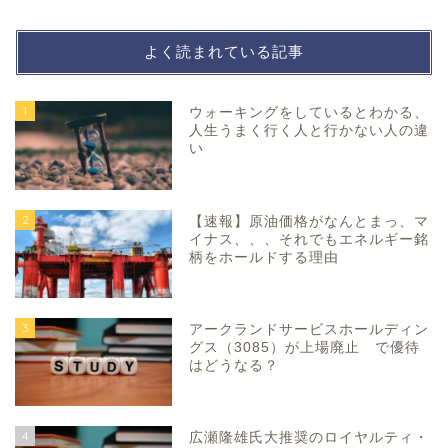
よく読まれている記事
1
ウォーキングをしているとわかる、
人生うまく行く人と行かない人の違
い
2
【速報】原油価格がなんとまっ、マ
イナス、、、それでもエネルギー銘
柄をホールドする理由
3
アークランドサービスホールディン
グス（3085）が上場廃止 で優待
はどうなる？
4
広瀬隆雄氏大推奨のロイヤルティ・