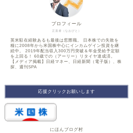
プロフィール
正直者（なおびと）
英米駐在経験あるも最後は窓際職。 日本株での失敗を
糧に2008年から米国株中心にインカムゲイン投資を継
続中。 2019年配当収入300万円突破＆年金受給予定額
を上回る！ 60歳での（アーリー）リタイヤ達成済。
【メディア掲載】日経マネー、日経新聞（電子版）、株
探、週刊SPA
応援クリックお願いします
にほんブログ村