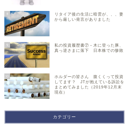
8
リタイア後の生活に暗雲が、、、妻
から厳しい発言がありました
9
私の投資履歴書⑦－木に登った豚、
真っ逆さまに落下 日本株での惨敗
10
ホルダーの皆さん 腹くくって投資
してます？ JTが抱えている訴訟を
まとめてみました（2019年12月末
現在）
カテゴリー