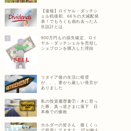
【速報】ロイヤル・ダッチシ
6
ェル戦後初、66％の大減配発
表！でもろくも崩れ去った人
生設計とは
900万円もの損失確定、ロイ
7
ヤル・ダッチシェルを売却し
シェブロンを購入した理由
リタイア後の生活に暗雲
8
が、、、妻から厳しい発言が
ありました
私の投資履歴書⑦－木に登っ
9
た豚、真っ逆さまに落下 日
本株での惨敗
ホルダーの皆さん 腹くくっ
10
て投資してます？ JTが抱え