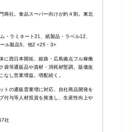
門商社。食品スーパー向けが約４割。東北
ム・ラミネート21、紙製品・ラベル12、
ル製品5、他2 <25・3>
体に西日本開拓、姫路・広島拠点フル稼働
ク袋等通販品や資材・消耗材堅調。販価改
こなし営業増益。増配続く。
ットの通販需要増に対応、自社商品開発を
ブ付与等人材投資を推進し、生産性向上や
67社