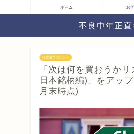
ホーム
お
不良中年正直
投資成功のヒント
「次は何を買おうかリ
日本銘柄編)」をアップデ
月末時点)