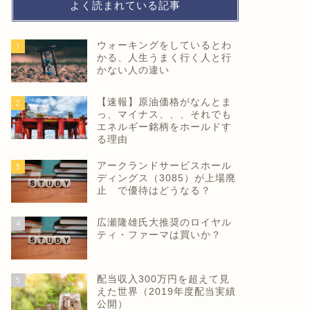
よく読まれている記事
ウォーキングをしているとわ
1
かる、人生うまく行く人と行
かない人の違い
【速報】原油価格がなんとま
2
っ、マイナス、、、それでも
エネルギー銘柄をホールドす
る理由
アークランドサービスホール
3
ディングス（3085）が上場廃
止 で優待はどうなる？
広瀬隆雄氏大推奨のロイヤル
4
ティ・ファーマは買いか？
配当収入300万円を超えて見
5
えた世界（2019年度配当実績
公開）