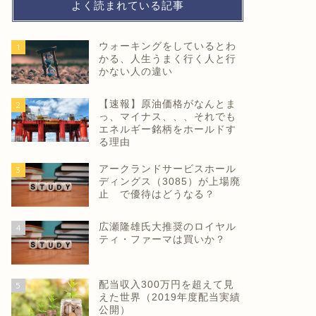
よく読まれている記事
ウォーキングをしているとわ
1
かる、人生うまく行く人と行
かない人の違い
【速報】原油価格がなんとま
2
っ、マイナス、、、それでも
エネルギー銘柄をホールドす
る理由
アークランドサービスホール
3
ディングス（3085）が上場廃
止 で優待はどうなる？
広瀬隆雄氏大推奨のロイヤル
4
ティ・ファーマは買いか？
配当収入300万円を超えて見
5
えた世界（2019年度配当実績
公開）