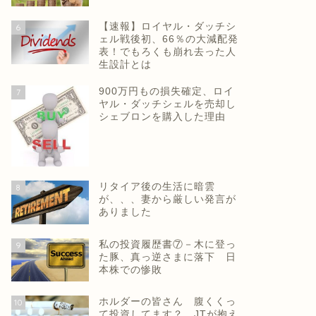
【速報】ロイヤル・ダッチシ
6
ェル戦後初、66％の大減配発
表！でもろくも崩れ去った人
生設計とは
900万円もの損失確定、ロイ
7
ヤル・ダッチシェルを売却し
シェブロンを購入した理由
リタイア後の生活に暗雲
8
が、、、妻から厳しい発言が
ありました
私の投資履歴書⑦－木に登っ
9
た豚、真っ逆さまに落下 日
本株での惨敗
ホルダーの皆さん 腹くくっ
10
て投資してます？ JTが抱え