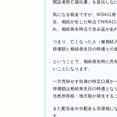
開設者死亡届出書」を提出しな
気になる税金ですが、NISA口
合、相続が生じた時点でNISA
れ、相続発生時点で含み益があ
つまり、亡くなった人（被相続人
得価額と相続発生日の時価との
ということで、
相続発生時に売
い
ことになります。
一方売却せず自身の特定口座か
得価額は相続発生日の時価とな
当然所得税・地方税が発生する
また配当金や分配金も非課税に
す。