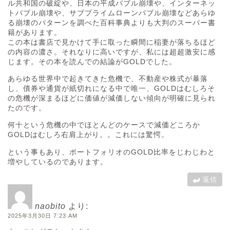
ル共和国の破綻や、日本の平成バブル崩壊や、インターネッ
トバブル崩壊や、サブプライムローンバブル崩壊などあらゆ
る崩壊のパターンを調べた百科事典よりも大判のスーパー書
籍があります。
この本は書店で見かけて手に取った瞬間に稲妻が落ちるほど
の内容の濃さ。それなりに高いですが、私には超超激安に感
じます。その本を読んでの結論がGOLDでした。
あらゆる世界中で起きてきた危機で、不動産や株式が暴落
し、債券や通貨が紙切れになる中で唯一、GOLDはむしろそ
の危機が深まるほどに価値が減価しない傾向が明確に見られ
たのです。
何十という危機の中でほとんどのケースで減価どころか
GOLDはむしろ右肩上がり。。これには驚愕。
という事もあり、ポートフォリオのGOLD比率をじわじわと
増やしているのであります。
返信
naobito
より:
2025年3月30日 7:23 AM