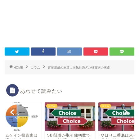
HOME
コラム
資産形成の王道に固執し過ぎた投資家の末路
あわせて読みたい
ム
コラム
コラム
ンカムゲイン投資家は
SBI証券が取引銘柄数で
やはり二番底は来