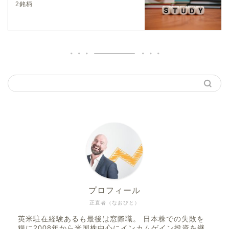
2銘柄
プロフィール
正直者（なおびと）
英米駐在経験あるも最後は窓際職。 日本株での失敗を
糧に2008年から米国株中心にインカムゲイン投資を継