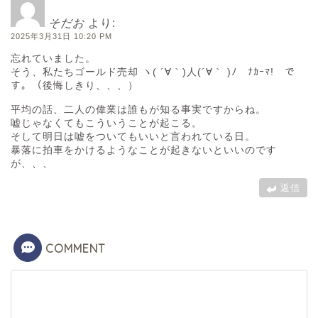
そだお
より:
2025年3月31日 10:20 PM
忘れていました。
そう、私たちゴールド売却 ヽ( ´∀｀)人(´∀｀ )ﾉ ﾅｶｰﾏ! で
す。（後悔しきり、、、）
平均の話、二人の偉業は誰もが知る事実ですからね。
嘘じゃなくてもこういうことが起こる。
そして明日は嘘をついてもいいと言われている日。
暴落に拍車をかけるようなことが起きないといいのです
が、、、
返信
COMMENT