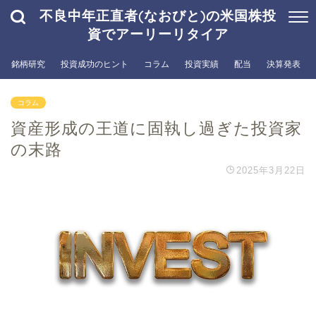
不良中年正直者(なおびと)の米国株投
資でアーリーリタイア
銘柄研究
投資成功のヒント
コラム
投資実績
配当
決算発表
コラム
資産形成の王道に固執し過ぎた投資家
の末路
2025年3月22日