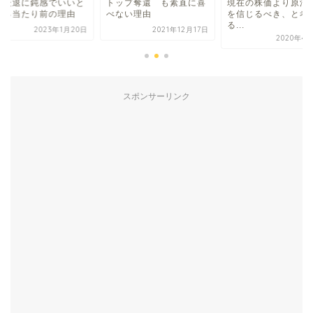
気後退に鈍感でいいと
トップ奪還 も素直に喜
現在の株価より原油
える当たり前の理由
べない理由
を信じるべき、と考
る...
2023年1月20日
2021年12月17日
2020年4
スポンサーリンク