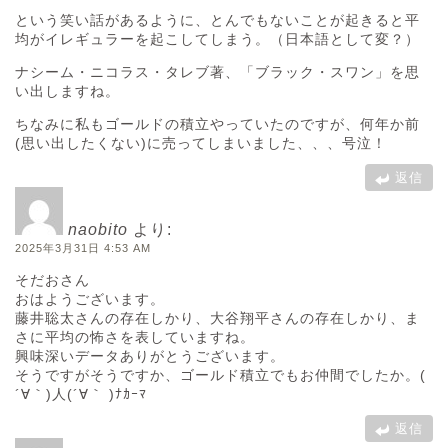
という笑い話があるように、とんでもないことが起きると平
均がイレギュラーを起こしてしまう。（日本語として変？）
ナシーム・ニコラス・タレブ著、「ブラック・スワン」を思
い出しますね。
ちなみに私もゴールドの積立やっていたのですが、何年か前
(思い出したくない)に売ってしまいました、、、号泣！
返信
naobito
より:
2025年3月31日 4:53 AM
そだおさん
おはようございます。
藤井聡太さんの存在しかり、大谷翔平さんの存在しかり、ま
さに平均の怖さを表していますね。
興味深いデータありがとうございます。
そうですがそうですか、ゴールド積立でもお仲間でしたか。(
´∀｀)人(´∀｀ )ﾅｶｰﾏ
返信