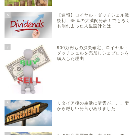
6
【速報】ロイヤル・ダッチシェル戦
後初、66％の大減配発表！でもろく
も崩れ去った人生設計とは
7
900万円もの損失確定、ロイヤル・
ダッチシェルを売却しシェブロンを
購入した理由
8
リタイア後の生活に暗雲が、、、妻
から厳しい発言がありました