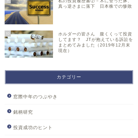
9
私の投資履歴書⑦－木に登った豚、
真っ逆さまに落下 日本株での惨敗
10
ホルダーの皆さん 腹くくって投資
してます？ JTが抱えている訴訟を
まとめてみました（2019年12月末
現在）
カテゴリー
窓際中年のつぶやき
銘柄研究
投資成功のヒント