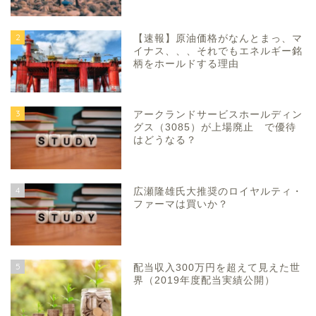
2
【速報】原油価格がなんとまっ、マ
イナス、、、それでもエネルギー銘
柄をホールドする理由
3
アークランドサービスホールディン
グス（3085）が上場廃止 で優待
はどうなる？
4
広瀬隆雄氏大推奨のロイヤルティ・
ファーマは買いか？
5
配当収入300万円を超えて見えた世
界（2019年度配当実績公開）