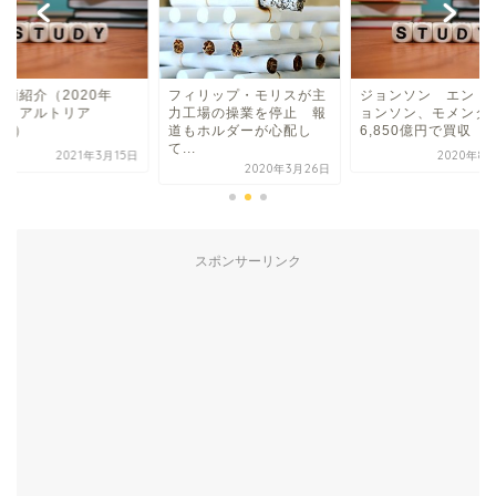
銘柄紹介（2020年
フィリップ・モリスが主
ジョンソン エンド
）】アルトリア
力工場の操業を停止 報
ョンソン、モメンタ
MO）
道もホルダーが心配し
6,850億円で買収 ..
て...
2021年3月15日
2020年8
2020年3月26日
スポンサーリンク