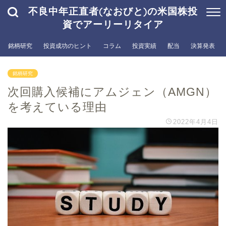
不良中年正直者(なおびと)の米国株投
資でアーリーリタイア
銘柄研究
投資成功のヒント
コラム
投資実績
配当
決算発表
銘柄研究
次回購入候補にアムジェン（AMGN）
を考えている理由
2022年4月4日