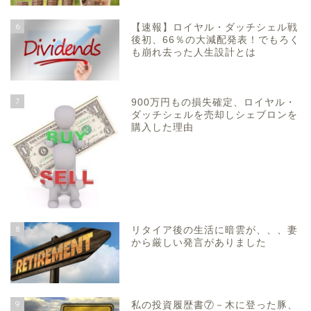
6
【速報】ロイヤル・ダッチシェル戦
後初、66％の大減配発表！でもろく
も崩れ去った人生設計とは
7
900万円もの損失確定、ロイヤル・
ダッチシェルを売却しシェブロンを
購入した理由
8
リタイア後の生活に暗雲が、、、妻
から厳しい発言がありました
9
私の投資履歴書⑦－木に登った豚、