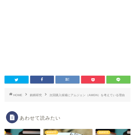
HOME
銘柄研究
次回購入候補にアムジェン（AMGN）を考えている理由
あわせて読みたい
研究
銘柄研究
銘柄研究