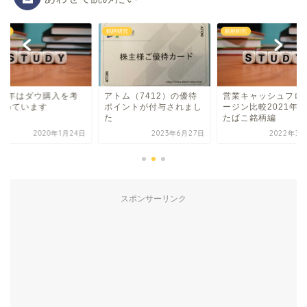
研究
銘柄研究
銘柄研究
020年はダウ購入を考
アトム（7412）の優待
営業キャッシュフロ
始めています
ポイントが付与されまし
ージン比較2021年
た
たばこ銘柄編
2020年1月24日
2023年6月27日
2022年3月
スポンサーリンク