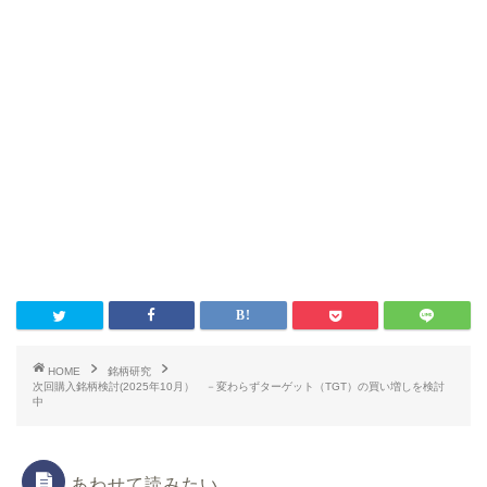
HOME
銘柄研究
次回購入銘柄検討(2025年10月） －変わらずターゲット（TGT）の買い増しを検討
中
あわせて読みたい