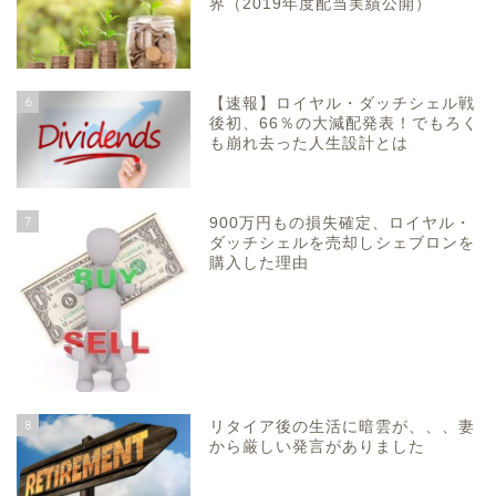
界（2019年度配当実績公開）
6
【速報】ロイヤル・ダッチシェル戦
後初、66％の大減配発表！でもろく
も崩れ去った人生設計とは
7
900万円もの損失確定、ロイヤル・
ダッチシェルを売却しシェブロンを
購入した理由
8
リタイア後の生活に暗雲が、、、妻
から厳しい発言がありました