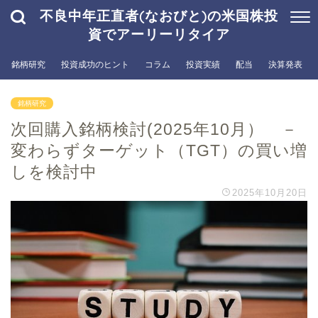
不良中年正直者(なおびと)の米国株投
資でアーリーリタイア
銘柄研究
投資成功のヒント
コラム
投資実績
配当
決算発表
銘柄研究
次回購入銘柄検討(2025年10月） －
変わらずターゲット（TGT）の買い増
しを検討中
2025年10月20日