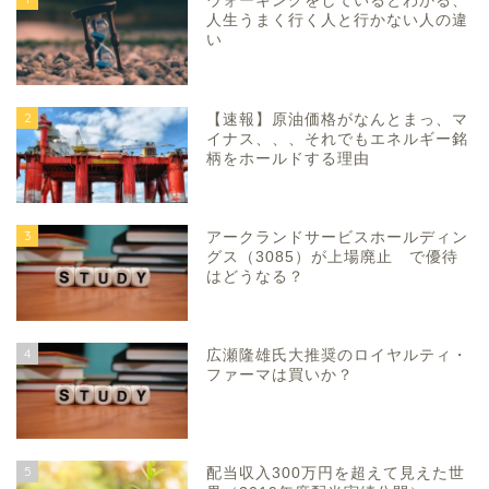
ウォーキングをしているとわかる、
人生うまく行く人と行かない人の違
い
2
【速報】原油価格がなんとまっ、マ
イナス、、、それでもエネルギー銘
柄をホールドする理由
3
アークランドサービスホールディン
グス（3085）が上場廃止 で優待
はどうなる？
4
広瀬隆雄氏大推奨のロイヤルティ・
ファーマは買いか？
5
配当収入300万円を超えて見えた世