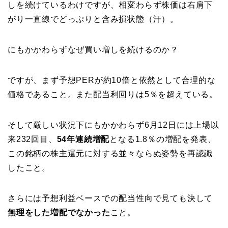
しを続けているわけですが、相変わらず株価は右肩下
がり一直線でどっぷりと含み損状態（汗）。
にもかかわらずなぜ買い増しを続けるのか？
ですが、まず予想PERが約10倍と依然として合理的な
価格であること。また配当利回りは5％を超えている。
そして厳しい状況下にもかかわらず6月12日には上場以
来232回目、
54年連続増配
となる1.8％の増配を発表、
この銘柄の株主還元に対する並々ならぬ姿勢を再認識
したこと。
さらには予想利益ベースでの配当性向で見ても決して
無理をした増配でなかった
こと。